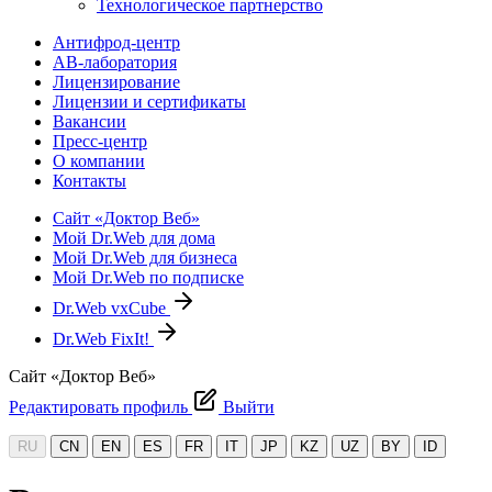
Технологическое партнерство
Антифрод-центр
АВ-лаборатория
Лицензирование
Лицензии и сертификаты
Вакансии
Пресс-центр
О компании
Контакты
Сайт «Доктор Веб»
Мой Dr.Web для дома
Мой Dr.Web для бизнеса
Мой Dr.Web по подписке
Dr.Web vxCube
Dr.Web FixIt!
Сайт «Доктор Веб»
Редактировать профиль
Выйти
RU
CN
EN
ES
FR
IT
JP
KZ
UZ
BY
ID