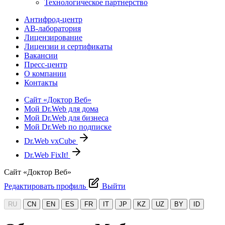
Технологическое партнерство
Антифрод-центр
АВ-лаборатория
Лицензирование
Лицензии и сертификаты
Вакансии
Пресс-центр
О компании
Контакты
Сайт «Доктор Веб»
Мой Dr.Web для дома
Мой Dr.Web для бизнеса
Мой Dr.Web по подписке
Dr.Web vxCube
Dr.Web FixIt!
Сайт «Доктор Веб»
Редактировать профиль
Выйти
RU
CN
EN
ES
FR
IT
JP
KZ
UZ
BY
ID