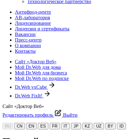
Технологическое партнерство
Антифрод-центр
АВ-лаборатория
Лицензирование
Лицензии и сертификаты
Вакансии
Пресс-центр
О компании
Контакты
Сайт «Доктор Веб»
Мой Dr.Web для дома
Мой Dr.Web для бизнеса
Мой Dr.Web по подписке
Dr.Web vxCube
Dr.Web FixIt!
Сайт «Доктор Веб»
Редактировать профиль
Выйти
RU
CN
EN
ES
FR
IT
JP
KZ
UZ
BY
ID