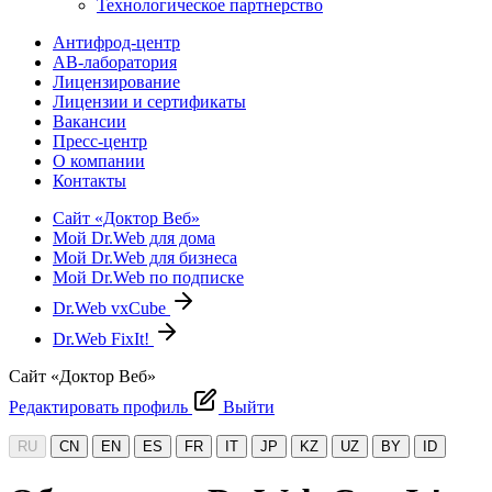
Технологическое партнерство
Антифрод-центр
АВ-лаборатория
Лицензирование
Лицензии и сертификаты
Вакансии
Пресс-центр
О компании
Контакты
Сайт «Доктор Веб»
Мой Dr.Web для дома
Мой Dr.Web для бизнеса
Мой Dr.Web по подписке
Dr.Web vxCube
Dr.Web FixIt!
Сайт «Доктор Веб»
Редактировать профиль
Выйти
RU
CN
EN
ES
FR
IT
JP
KZ
UZ
BY
ID