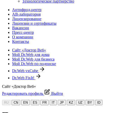
Технологическое партнерство
Антифрод-центр
АВ-лаборатория
Лицензирование
Лицензии и сертификаты
Вакансии
Пресс-центр
О компании
Контакты
Сайт «Доктор Веб»
Мой Dr.Web для дома
Мой Dr.Web для бизнеса
Мой Dr.Web по подписке
Dr.Web vxCube
Dr.Web FixIt!
Сайт «Доктор Веб»
Редактировать профиль
Выйти
RU
CN
EN
ES
FR
IT
JP
KZ
UZ
BY
ID