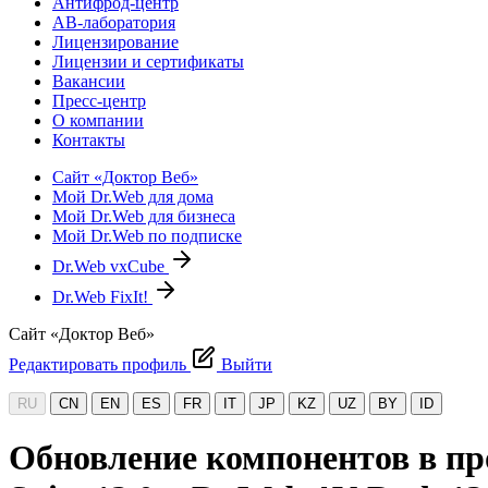
Антифрод-центр
АВ-лаборатория
Лицензирование
Лицензии и сертификаты
Вакансии
Пресс-центр
О компании
Контакты
Сайт «Доктор Веб»
Мой Dr.Web для дома
Мой Dr.Web для бизнеса
Мой Dr.Web по подписке
Dr.Web vxCube
Dr.Web FixIt!
Сайт «Доктор Веб»
Редактировать профиль
Выйти
RU
CN
EN
ES
FR
IT
JP
KZ
UZ
BY
ID
Обновление компонентов в про