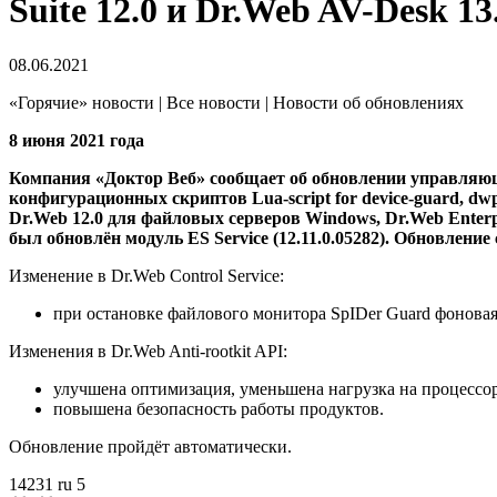
Suite 12.0 и Dr.Web AV-Desk 13
08.06.2021
«Горячие» новости | Все новости | Новости об обновлениях
8 июня 2021 года
Компания «Доктор Веб» сообщает об обновлении управляющего 
конфигурационных скриптов Lua-script for device-guard, dwpro
Dr.Web 12.0 для файловых серверов Windows, Dr.Web Enterpris
был обновлён модуль ES Service (12.11.0.05282).
Обновление с
Изменение в Dr.Web Control Service:
при остановке файлового монитора SpIDer Guard фоновая
Изменения в Dr.Web Anti-rootkit API:
улучшена оптимизация, уменьшена нагрузка на процесс
повышена безопасность работы продуктов.
Обновление пройдёт автоматически.
14231
ru
5