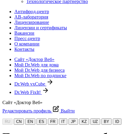
Технологическое партнерство
Антифрод-центр
АВ-лаборатория
Лицензирование
Лицензии и сертификаты
Вакансии
Пресс-центр
О компании
Контакты
Сайт «Доктор Веб»
Мой Dr.Web для дома
Мой Dr.Web для бизнеса
Мой Dr.Web по подписке
Dr.Web vxCube
Dr.Web FixIt!
Сайт «Доктор Веб»
Редактировать профиль
Выйти
RU
CN
EN
ES
FR
IT
JP
KZ
UZ
BY
ID