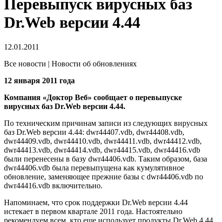
Перевыпуск вирусных баз
Dr.Web версии 4.44
12.01.2011
Все новости | Новости об обновлениях
12 января 2011 года
Компания «Доктор Веб» сообщает о перевыпуске
вирусных баз Dr.Web версии 4.44.
По техническим причинам записи из следующих вирусных
баз Dr.Web версии 4.44: dwr44407.vdb, dwr44408.vdb,
dwr44409.vdb, dwr44410.vdb, dwr44411.vdb, dwr44412.vdb,
dwr44413.vdb, dwr44414.vdb, dwr44415.vdb, dwr44416.vdb
были перенесены в базу dwr44406.vdb. Таким образом, база
dwr44406.vdb была перевыпущена как кумулятивное
обновление, заменяющее прежние базы с dwr44406.vdb по
dwr44416.vdb включительно.
Напоминаем, что срок поддержки Dr.Web версии 4.44
истекает в первом квартале 2011 года. Настоятельно
рекомендуем всем, кто еще использует продукты Dr.Web 4.44,