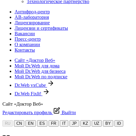
Технологическое партнерство
Антифрод-центр
АВ-лаборатория
Лицензирование
Лицензии и сертификаты
Вакансии
Пресс-центр
О компании
Контакты
Сайт «Доктор Веб»
Мой Dr.Web для дома
Мой Dr.Web для бизнеса
Мой Dr.Web по подписке
Dr.Web vxCube
Dr.Web FixIt!
Сайт «Доктор Веб»
Редактировать профиль
Выйти
RU
CN
EN
ES
FR
IT
JP
KZ
UZ
BY
ID