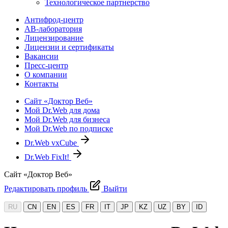
Технологическое партнерство
Антифрод-центр
АВ-лаборатория
Лицензирование
Лицензии и сертификаты
Вакансии
Пресс-центр
О компании
Контакты
Сайт «Доктор Веб»
Мой Dr.Web для дома
Мой Dr.Web для бизнеса
Мой Dr.Web по подписке
Dr.Web vxCube
Dr.Web FixIt!
Сайт «Доктор Веб»
Редактировать профиль
Выйти
RU
CN
EN
ES
FR
IT
JP
KZ
UZ
BY
ID