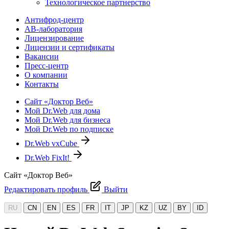
Технологическое партнерство
Антифрод-центр
АВ-лаборатория
Лицензирование
Лицензии и сертификаты
Вакансии
Пресс-центр
О компании
Контакты
Сайт «Доктор Веб»
Мой Dr.Web для дома
Мой Dr.Web для бизнеса
Мой Dr.Web по подписке
Dr.Web vxCube
Dr.Web FixIt!
Сайт «Доктор Веб»
Редактировать профиль
Выйти
RU
CN
EN
ES
FR
IT
JP
KZ
UZ
BY
ID