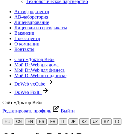
Технологическое партнерство
Антифрод-центр
АВ-лаборатория
Лицензирование
Лицензии и сертификаты
Вакансии
Пресс-центр
О компании
Контакты
Сайт «Доктор Веб»
Мой Dr.Web для дома
Мой Dr.Web для бизнеса
Мой Dr.Web по подписке
Dr.Web vxCube
Dr.Web FixIt!
Сайт «Доктор Веб»
Редактировать профиль
Выйти
RU
CN
EN
ES
FR
IT
JP
KZ
UZ
BY
ID