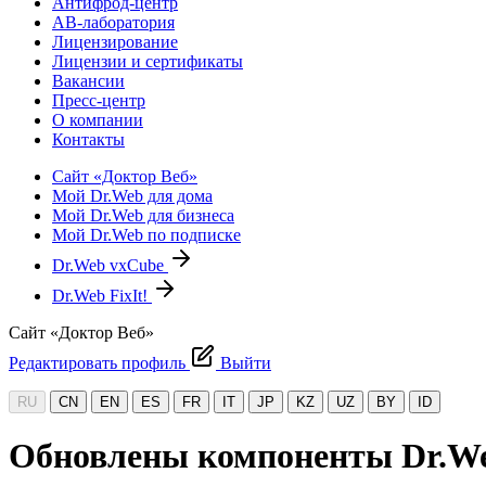
Антифрод-центр
АВ-лаборатория
Лицензирование
Лицензии и сертификаты
Вакансии
Пресс-центр
О компании
Контакты
Сайт «Доктор Веб»
Мой Dr.Web для дома
Мой Dr.Web для бизнеса
Мой Dr.Web по подписке
Dr.Web vxCube
Dr.Web FixIt!
Сайт «Доктор Веб»
Редактировать профиль
Выйти
RU
CN
EN
ES
FR
IT
JP
KZ
UZ
BY
ID
Обновлены компоненты Dr.We