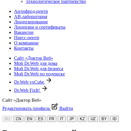
Технологическое партнерство
Антифрод-центр
АВ-лаборатория
Лицензирование
Лицензии и сертификаты
Вакансии
Пресс-центр
О компании
Контакты
Сайт «Доктор Веб»
Мой Dr.Web для дома
Мой Dr.Web для бизнеса
Мой Dr.Web по подписке
Dr.Web vxCube
Dr.Web FixIt!
Сайт «Доктор Веб»
Редактировать профиль
Выйти
RU
CN
EN
ES
FR
IT
JP
KZ
UZ
BY
ID