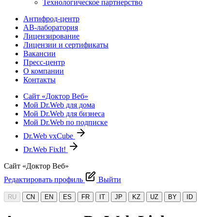
Технологическое партнерство
Антифрод-центр
АВ-лаборатория
Лицензирование
Лицензии и сертификаты
Вакансии
Пресс-центр
О компании
Контакты
Сайт «Доктор Веб»
Мой Dr.Web для дома
Мой Dr.Web для бизнеса
Мой Dr.Web по подписке
Dr.Web vxCube
Dr.Web FixIt!
Сайт «Доктор Веб»
Редактировать профиль
Выйти
RU
CN
EN
ES
FR
IT
JP
KZ
UZ
BY
ID