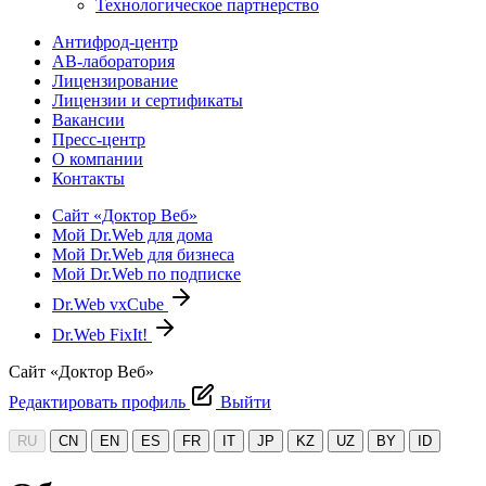
Технологическое партнерство
Антифрод-центр
АВ-лаборатория
Лицензирование
Лицензии и сертификаты
Вакансии
Пресс-центр
О компании
Контакты
Сайт «Доктор Веб»
Мой Dr.Web для дома
Мой Dr.Web для бизнеса
Мой Dr.Web по подписке
Dr.Web vxCube
Dr.Web FixIt!
Сайт «Доктор Веб»
Редактировать профиль
Выйти
RU
CN
EN
ES
FR
IT
JP
KZ
UZ
BY
ID