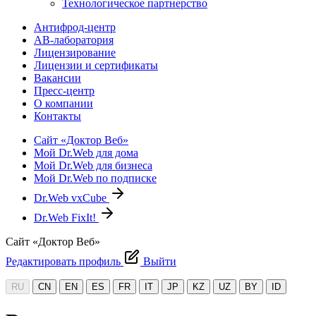
Технологическое партнерство
Антифрод-центр
АВ-лаборатория
Лицензирование
Лицензии и сертификаты
Вакансии
Пресс-центр
О компании
Контакты
Сайт «Доктор Веб»
Мой Dr.Web для дома
Мой Dr.Web для бизнеса
Мой Dr.Web по подписке
Dr.Web vxCube
Dr.Web FixIt!
Сайт «Доктор Веб»
Редактировать профиль
Выйти
RU
CN
EN
ES
FR
IT
JP
KZ
UZ
BY
ID