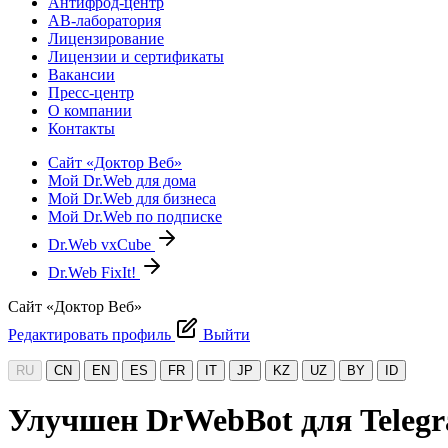
Антифрод-центр
АВ-лаборатория
Лицензирование
Лицензии и сертификаты
Вакансии
Пресс-центр
О компании
Контакты
Сайт «Доктор Веб»
Мой Dr.Web для дома
Мой Dr.Web для бизнеса
Мой Dr.Web по подписке
Dr.Web vxCube
Dr.Web FixIt!
Сайт «Доктор Веб»
Редактировать профиль
Выйти
RU
CN
EN
ES
FR
IT
JP
KZ
UZ
BY
ID
Улучшен DrWebBot для Teleg