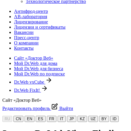
Технологическое партнерство
Антифрод-центр
АВ-лаборатория
Лицензирование
Лицензии и сертификаты
Вакансии
Пресс-центр
О компании
Контакты
Сайт «Доктор Веб»
Мой Dr.Web для дома
Мой Dr.Web для бизнеса
Мой Dr.Web по подписке
Dr.Web vxCube
Dr.Web FixIt!
Сайт «Доктор Веб»
Редактировать профиль
Выйти
RU
CN
EN
ES
FR
IT
JP
KZ
UZ
BY
ID