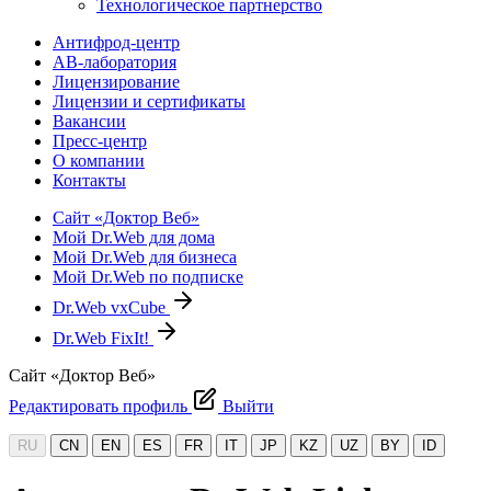
Технологическое партнерство
Антифрод-центр
АВ-лаборатория
Лицензирование
Лицензии и сертификаты
Вакансии
Пресс-центр
О компании
Контакты
Сайт «Доктор Веб»
Мой Dr.Web для дома
Мой Dr.Web для бизнеса
Мой Dr.Web по подписке
Dr.Web vxCube
Dr.Web FixIt!
Сайт «Доктор Веб»
Редактировать профиль
Выйти
RU
CN
EN
ES
FR
IT
JP
KZ
UZ
BY
ID