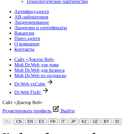
Технологическое партнерство
Антифрод-центр
АВ-лаборатория
Лицензирование
Лицензии и сертификаты
Вакансии
Пресс-центр
О компании
Контакты
Сайт «Доктор Веб»
Мой Dr.Web для дома
Мой Dr.Web для бизнеса
Мой Dr.Web по подписке
Dr.Web vxCube
Dr.Web FixIt!
Сайт «Доктор Веб»
Редактировать профиль
Выйти
RU
CN
EN
ES
FR
IT
JP
KZ
UZ
BY
ID