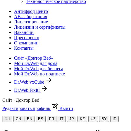
Технологическое партнерство
Антифрод-центр
АВ-лаборатория
Лицензирование
Лицензии и сертификаты
Вакансии
Пресс-центр
О компании
Контакты
Сайт «Доктор Веб»
Мой Dr.Web для дома
Мой Dr.Web для бизнеса
Мой Dr.Web по подписке
Dr.Web vxCube
Dr.Web FixIt!
Сайт «Доктор Веб»
Редактировать профиль
Выйти
RU
CN
EN
ES
FR
IT
JP
KZ
UZ
BY
ID