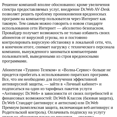
Решение компаний вполне обоснованно: кроме увеличения
спектра предоставляемых услуг, внедрение Dr.Web AV-Desk
позволяет решить проблему проникновения вредоносных
программ на компьютер пользователя через Интернет как
таковую. Тем самым можно говорить о новом стандарте
использования сети Интернет — абсолютно безопасном.
Провайдер получает возможность не только избавить своих
абонентов от вирусной угрозы, но и постоянно
контролировать вирусную обстановку в локальной сети, что,
в конечном итоге, снимает нагрузку с технического персонала
компании, вынужденного заниматься компьютерами
пользователей, выведенными из строя вредоносными
программами.
Абонентам «Тушино Телеком» и «Волна-Сервис» больше не
придется прибегать к использованию пиратских программ.
Все, что им необходимо для получения эффективной
антивирусной защиты, — зайти в «Личный кабинет» и
подписаться на один из тарифных пакетов услуги
«Антивирус Dr.Web» в зависимости от своих потребностей и
финансовых возможностей: Dr.Web Классик (базовая защита),
Dr.Web Стандарт (антивирус и антиспам) или Dr.Web
Премиум (комплексная защита, включающая веб-антивирус и
Родительский контроль). Оплачивать подписку на услугу
отдельно абонентам также не придется — средства