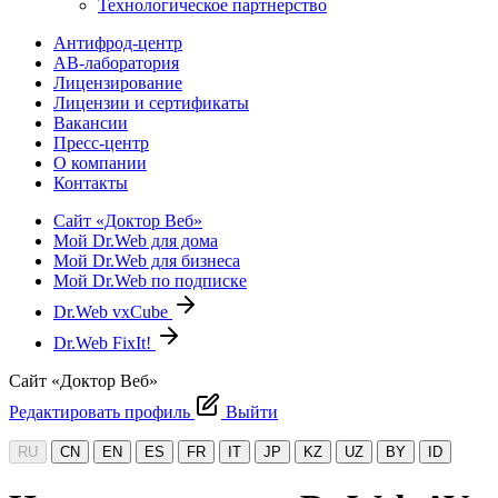
Технологическое партнерство
Антифрод-центр
АВ-лаборатория
Лицензирование
Лицензии и сертификаты
Вакансии
Пресс-центр
О компании
Контакты
Сайт «Доктор Веб»
Мой Dr.Web для дома
Мой Dr.Web для бизнеса
Мой Dr.Web по подписке
Dr.Web vxCube
Dr.Web FixIt!
Сайт «Доктор Веб»
Редактировать профиль
Выйти
RU
CN
EN
ES
FR
IT
JP
KZ
UZ
BY
ID