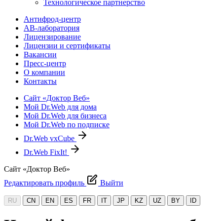
Технологическое партнерство
Антифрод-центр
АВ-лаборатория
Лицензирование
Лицензии и сертификаты
Вакансии
Пресс-центр
О компании
Контакты
Сайт «Доктор Веб»
Мой Dr.Web для дома
Мой Dr.Web для бизнеса
Мой Dr.Web по подписке
Dr.Web vxCube
Dr.Web FixIt!
Сайт «Доктор Веб»
Редактировать профиль
Выйти
RU
CN
EN
ES
FR
IT
JP
KZ
UZ
BY
ID