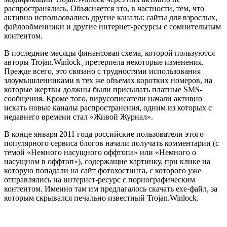
распространялись. Объясняется это, в частности, тем, что
активно использовались другие каналы: сайты для взрослых,
файлообменники и другие интернет-ресурсы с сомнительным
контентом.
В последние месяцы финансовая схема, которой пользуются
авторы Trojan.Winlock¸ претерпела некоторые изменения.
Прежде всего, это связано с трудностями использования
злоумышленниками в тех же объемах коротких номеров, на
которые жертвы должны были присылать платные SMS-
сообщения. Кроме того, вирусописатели начали активно
искать новые каналы распространения, одним из которых с
недавнего времени стал «Живой Журнал».
В конце января 2011 года российские пользователи этого
популярного сервиса блогов начали получать комментарии (с
темой «Немного насущного оффтопа» или «Немного о
насущном в оффтоп»), содержащие картинку, при клике на
которую попадали на сайт фотохостинга, с которого уже
отправлялись на интернет-ресурс с порнографическим
контентом. Именно там им предлагалось скачать exe-файл, за
которым скрывался печально известный Trojan.Winlock.