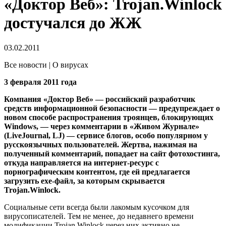
«Доктор Веб»: Trojan.Winlock
достучался до ЖЖ
03.02.2011
Все новости | О вирусах
3 февраля 2011 года
Компания «Доктор Веб» — российский разработчик
средств информационной безопасности — предупреждает о
новом способе распространения троянцев, блокирующих
Windows, — через комментарии в «Живом Журнале»
(LiveJournal, LJ) — сервисе блогов, особо популярном у
русскоязычных пользователей.
Жертва, нажимая на
полученный комментарий, попадает на сайт фотохостинга,
откуда направляется на интернет-ресурс с
порнографическим контентом, где ей предлагается
загрузить exe-файл, за которым скрывается
Trojan.Winlock.
Социальные сети всегда были лакомым кусочком для
вирусописателей. Тем не менее, до недавнего времени
модификации Trojan.Winlock через них активно не