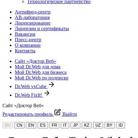
Технологическое партнерство
Антифрод-центр
АВ-лаборатория
Лицензирование
Лицензии и сертификаты
Вакансии
Пресс-центр
О компании
Контакты
Сайт «Доктор Веб»
Мой Dr.Web для дома
Мой Dr.Web для бизнеса
Мой Dr.Web по подписке
Dr.Web vxCube
Dr.Web FixIt!
Сайт «Доктор Веб»
Редактировать профиль
Выйти
RU
CN
EN
ES
FR
IT
JP
KZ
UZ
BY
ID