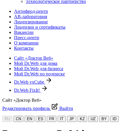
Технологическое партнерство
Антифрод-центр
АВ-лаборатория
Лицензирование
Лицензии и сертификаты
Вакансии
Пресс-центр
О компании
Контакты
Сайт «Доктор Веб»
Мой Dr.Web для дома
Мой Dr.Web для бизнеса
Мой Dr.Web по подписке
Dr.Web vxCube
Dr.Web FixIt!
Сайт «Доктор Веб»
Редактировать профиль
Выйти
RU
CN
EN
ES
FR
IT
JP
KZ
UZ
BY
ID