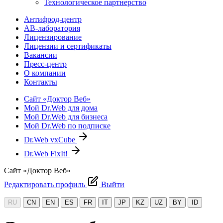
Технологическое партнерство
Антифрод-центр
АВ-лаборатория
Лицензирование
Лицензии и сертификаты
Вакансии
Пресс-центр
О компании
Контакты
Сайт «Доктор Веб»
Мой Dr.Web для дома
Мой Dr.Web для бизнеса
Мой Dr.Web по подписке
Dr.Web vxCube
Dr.Web FixIt!
Сайт «Доктор Веб»
Редактировать профиль
Выйти
RU
CN
EN
ES
FR
IT
JP
KZ
UZ
BY
ID