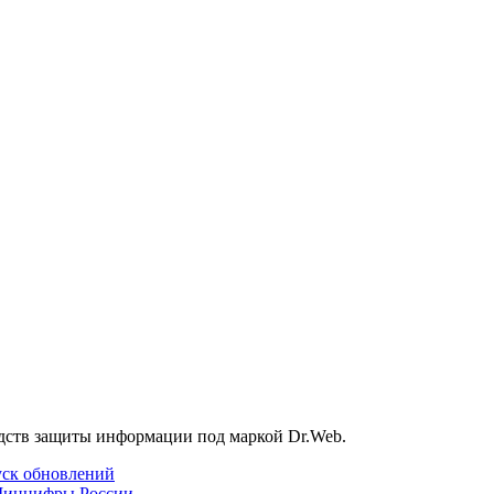
дств защиты информации под маркой Dr.Web.
уск обновлений
Минцифры России