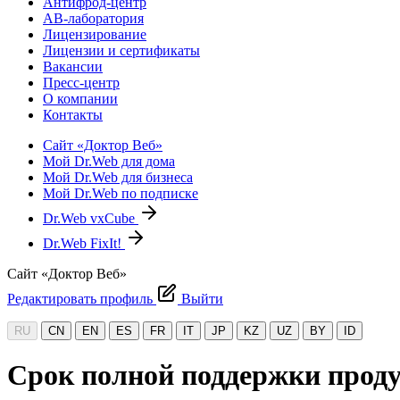
Антифрод-центр
АВ-лаборатория
Лицензирование
Лицензии и сертификаты
Вакансии
Пресс-центр
О компании
Контакты
Сайт «Доктор Веб»
Мой Dr.Web для дома
Мой Dr.Web для бизнеса
Мой Dr.Web по подписке
Dr.Web vxCube
Dr.Web FixIt!
Сайт «Доктор Веб»
Редактировать профиль
Выйти
RU
CN
EN
ES
FR
IT
JP
KZ
UZ
BY
ID
Срок полной поддержки проду