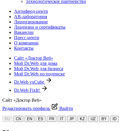
Технологическое партнерство
Антифрод-центр
АВ-лаборатория
Лицензирование
Лицензии и сертификаты
Вакансии
Пресс-центр
О компании
Контакты
Сайт «Доктор Веб»
Мой Dr.Web для дома
Мой Dr.Web для бизнеса
Мой Dr.Web по подписке
Dr.Web vxCube
Dr.Web FixIt!
Сайт «Доктор Веб»
Редактировать профиль
Выйти
RU
CN
EN
ES
FR
IT
JP
KZ
UZ
BY
ID