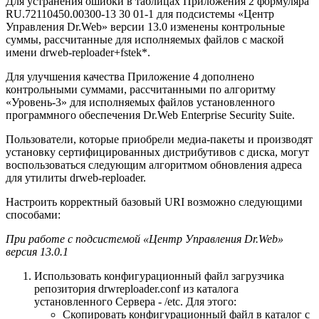
Для устранения ошибки в таблицах Приложения 2 формуляра
RU.72110450.00300-13 30 01-1 для подсистемы «Центр
Управления Dr.Web» версии 13.0 изменены контрольные
суммы, рассчитанные для исполняемых файлов с маской
имени drweb-reploader+fstek*.
Для улучшения качества Приложение 4 дополнено
контрольными суммами, рассчитанными по алгоритму
«Уровень-3» для исполняемых файлов установленного
программного обеспечения Dr.Web Enterprise Security Suite.
Пользователи, которые приобрели медиа-пакеты и производят
установку сертифицированных дистрибутивов с диска, могут
воспользоваться следующим алгоритмом обновления адреса
для утилиты drweb-reploader.
Настроить корректный базовый URI возможно следующими
способами:
При работе с подсистемой «Центр Управления Dr.Web»
версия 13.0.1
Использовать конфигурационный файл загрузчика
репозитория drwreploader.conf из каталога
установленного Сервера - /etc. Для этого:
Скопировать конфигурационный файл в каталог с