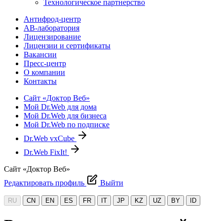
Технологическое партнерство
Антифрод-центр
АВ-лаборатория
Лицензирование
Лицензии и сертификаты
Вакансии
Пресс-центр
О компании
Контакты
Сайт «Доктор Веб»
Мой Dr.Web для дома
Мой Dr.Web для бизнеса
Мой Dr.Web по подписке
Dr.Web vxCube
Dr.Web FixIt!
Сайт «Доктор Веб»
Редактировать профиль
Выйти
RU
CN
EN
ES
FR
IT
JP
KZ
UZ
BY
ID