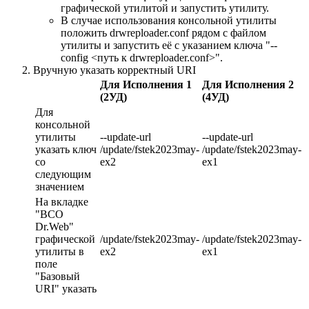
графической утилитой и запустить утилиту.
В случае использования консольной утилиты
положить drwreploader.conf рядом с файлом
утилиты и запустить её с указанием ключа "--
config <путь к drwreploader.conf>".
Вручную указать корректный URI
Для Исполнения 1
Для Исполнения 2
(2УД)
(4УД)
Для
консольной
утилиты
--update-url
--update-url
указать ключ
/update/fstek2023may-
/update/fstek2023may-
со
ex2
ex1
следующим
значением
На вкладке
"ВСО
Dr.Web"
графической
/update/fstek2023may-
/update/fstek2023may-
утилиты в
ex2
ex1
поле
"Базовый
URI" указать