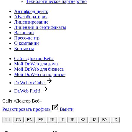
Технологическое партнерство
Антифрод-центр
АВ-лаборатория
Лицензирование
Лицензии и сертификаты
Вакансии
Пресс-центр
О компании
Контакты
Сайт «Доктор Веб»
Мой Dr.Web для дома
Мой Dr.Web для бизнеса
Мой Dr.Web по подписке
Dr.Web vxCube
Dr.Web FixIt!
Сайт «Доктор Веб»
Редактировать профиль
Выйти
RU
CN
EN
ES
FR
IT
JP
KZ
UZ
BY
ID