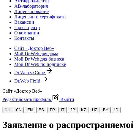
Антифрод-центр
АВ-лаборатория
Лицензирование
Лицензии и сертификаты
Вакансии
Пресс-центр
О компании
Контакты
Сайт «Доктор Веб»
Мой Dr.Web для дома
Мой Dr.Web для бизнеса
Мой Dr.Web по подписке
Dr.Web vxCube
Dr.Web FixIt!
Сайт «Доктор Веб»
Редактировать профиль
Выйти
RU
CN
EN
ES
FR
IT
JP
KZ
UZ
BY
ID
Заявление о распространяемо