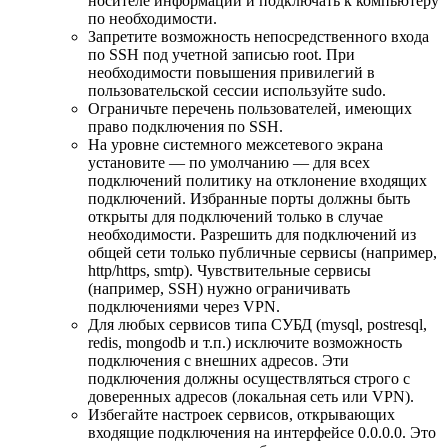
носителе информации и подключать к компьютеру
по необходимости.
Запретите возможность непосредственного входа
по SSH под учетной записью root. При
необходимости повышения привилегий в
пользовательской сессии используйте sudo.
Ограничьте перечень пользователей, имеющих
право подключения по SSH.
На уровне системного межсетевого экрана
установите — по умолчанию — для всех
подключений политику на отклонение входящих
подключений. Избранные порты должны быть
открыты для подключений только в случае
необходимости. Разрешить для подключений из
общей сети только публичные сервисы (например,
http/https, smtp). Чувствительные сервисы
(например, SSH) нужно ограничивать
подключениями через VPN.
Для любых сервисов типа СУБД (mysql, postresql,
redis, mongodb и т.п.) исключите возможность
подключения с внешних адресов. Эти
подключения должны осуществляться строго с
доверенных адресов (локальная сеть или VPN).
Избегайте настроек сервисов, открывающих
входящие подключения на интерфейсе 0.0.0.0. Это