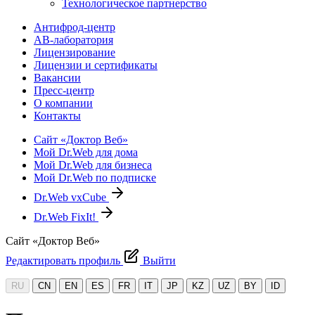
Технологическое партнерство
Антифрод-центр
АВ-лаборатория
Лицензирование
Лицензии и сертификаты
Вакансии
Пресс-центр
О компании
Контакты
Сайт «Доктор Веб»
Мой Dr.Web для дома
Мой Dr.Web для бизнеса
Мой Dr.Web по подписке
Dr.Web vxCube
Dr.Web FixIt!
Сайт «Доктор Веб»
Редактировать профиль
Выйти
RU
CN
EN
ES
FR
IT
JP
KZ
UZ
BY
ID