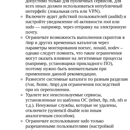
допустимо только для публичных сервисов, для
всех иных должен использоваться непубличный
интерфейс (локальная сеть или VPN).
Включите аудит действий пользователей (auditd) и
настройте уведомление об активности root или
sudo — например, через отправку на электронную
почту.
Ограничьте возможность выполнения скриптов в
/tmp и других временных каталогов через
параметры монтирования noexec, nosuid, nodev –
однако следует помнить, что такие ограничения
могут оказать влияние на легитимные процессы
(например, установщики прикладного ПО),
поэтому нужно быть внимательным при
применении данной рекомендации.
Разнесите системные каталоги по разным разделам
(/var, /home, /tmp) для ограничения последствий
при их переполнении.
Удалите все неиспользуемые сервисы,
установленные из шаблона ОС (telnet, ftp, rsh, nfs и
т.д.). Ненужные службы, которые не удалены,
отключите (systemctl disable или иным
аналогичным способом).
Ограничьте использование sudo только
разрешенными пользователями (настройкой