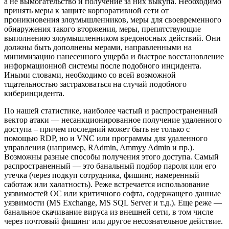
а не вымогательство и получение за них выкупа. Необходимо
принять меры к защите корпоративной сети от
проникновения злоумышленников, меры для своевременного
обнаружения такого вторжения, меры, препятствующие
выполнению злоумышленником вредоносных действий. Они
должны быть дополнены мерами, направленными на
минимизацию нанесенного ущерба и быстрое восстановление
информационной системы после подобного инцидента.
Иными словами, необходимо со всей возможной
тщательностью застраховаться на случай подобного
киберинцидента.
По нашей статистике, наиболее частый и распространенный
вектор атаки — несанкционированное получение удаленного
доступа – причем последний может быть не только с
помощью RDP, но и VNC или программы для удаленного
управления (например, RAdmin, Ammyy Admin и пр.).
Возможны разные способы получения этого доступа. Самый
распространенный — это банальный подбор пароля или его
утечка (через подкуп сотрудника, фишинг, намеренный
саботаж или халатность). Реже встречается использование
уязвимостей ОС или критичного софта, содержащего данные
уязвимости (MS Exchange, MS SQL Server и т.д.). Еще реже —
банальное скачивание вируса из внешней сети, в том числе
через почтовый фишинг или другое несознательное действие.