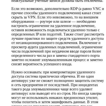
неактуальные учетные записи должны быть отключены.
Если это возможно, дополнительно RDP (а равно VNC и
прочие способы удаленного подключения) канал стоит
скрыть за VPN. Если это невозможно, то на внешнем
оборудовании — роутере или шлюзе — необходимо
настроить ограничение на удаленное подключение,
оставив возможность подключаться удаленно только с
определенных IP или подсетей. Также стоит рассмотреть
лучшие практики по защите средств удаленного доступа
от несанкционированного подключения. Включение и
просмотр аудита удаленных подключений, ограничение
числа подключений при неудачном вводе пароля более
определенного числа раз и замена стандартного порта
заметно осложнят злоумышленникам процесс и заметно
снизят вероятность успешного входа.
Нужно осознавать: при компрометации удаленного
доступа система практически обречена. И ни один
антивирус уже не сможет полноценно защитить систему
и сеть предприятия от последствий. При инцидентах
такого рода злоумышленники чаще всего удаляют
антивирус или выводят его из строя. Но иногда хакеры
могут не использовать никаких вредоносных утилит,
чтобы похитить и затем зашифровать данные. В этом