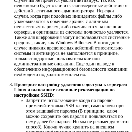
случае им не придется удалять антивирус, так как
невозможно будет отличить злонамеренные действия от
действий легитимного администратора. Нередки
случаи, когда при подобных инцидентах файлы либо
упаковываются в обычные архивы с длинным
неизвестным паролем, либо скачиваются на внешние
серверы, а оригиналы из системы полностью удаляются.
Также для шифрования могут использоваться системные
средства, такие, как Windows Bitlocker. В последнем
случае никаких вредоносных действий относительно
системы и антивируса не выполняется в принципе,
только стандартные пользовательские или
административные операции. Еще один вывод: к
обеспечению информационной безопасности компании
необходимо подходить комплексно.
Проверьте настройку удаленного доступа к серверам
Linux и выполните основные рекомендации по
настройкам SSHD:
Запретите использование входа по паролю —
применяйте только SSH ключи, сами ключи при
этом защищайте паролем (В принципе, ключ
можно сохранить без пароля и подключаться по
нему далее без пароля. Но мы не рекомендуем этот
способ). Ключи лучше хранить на внешнем