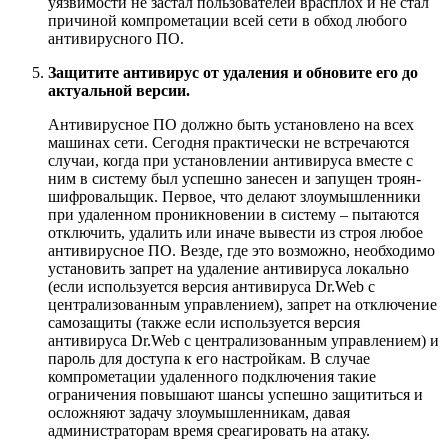
уязвимости не застал пользователей врасплох и не стал
причиной компрометации всей сети в обход любого
антивирусного ПО.
Защитите антивирус от удаления и обновите его до
актуальной версии.
Антивирусное ПО должно быть установлено на всех
машинах сети. Сегодня практически не встречаются
случаи, когда при установлении антивируса вместе с
ним в систему был успешно занесен и запущен троян-
шифровальщик. Первое, что делают злоумышленники
при удаленном проникновении в систему – пытаются
отключить, удалить или иначе вывести из строя любое
антивирусное ПО. Везде, где это возможно, необходимо
установить запрет на удаление антивируса локально
(если используется версия антивируса Dr.Web с
централизованным управлением), запрет на отключение
самозащиты (также если используется версия
антивируса Dr.Web с централизованным управлением) и
пароль для доступа к его настройкам. В случае
компрометации удаленного подключения такие
ограничения повышают шансы успешно защититься и
осложняют задачу злоумышленникам, давая
администраторам время среагировать на атаку.