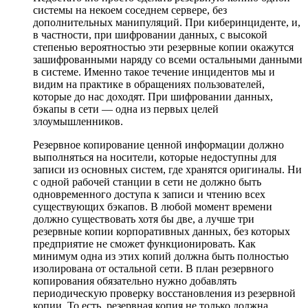
системы на некоем соседнем сервере, без
дополнительных манипуляций. При киберинциденте, и,
в частности, при шифровании данных, с высокой
степенью вероятностью эти резервные копии окажутся
зашифрованными наряду со всеми остальными данными
в системе. Именно такое течение инцидентов мы и
видим на практике в обращениях пользователей,
которые до нас доходят. При шифровании данных,
бэкапы в сети — одна из первых целей
злоумышленников.
Резервное копирование ценной информации должно
выполняться на носители, которые недоступны для
записи из основных систем, где хранятся оригиналы. Ни
с одной рабочей станции в сети не должно быть
одновременного доступа к записи и чтению всех
существующих бэкапов. В любой момент времени
должно существовать хотя бы две, а лучше три
резервные копии корпоративных данных, без которых
предприятие не сможет функционировать. Как
минимум одна из этих копий должна быть полностью
изолирована от остальной сети. В план резервного
копирования обязательно нужно добавлять
периодическую проверку восстановления из резервной
копии. То есть, резервная копия не только должна