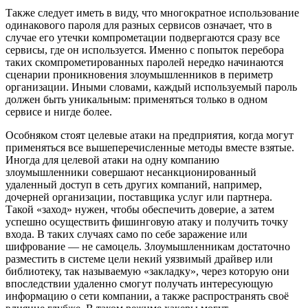
Также следует иметь в виду, что многократное использование
одинакового пароля для разных сервисов означает, что в
случае его утечки компрометации подвергаются сразу все
сервисы, где он используется. Именно с попыток перебора
таких скомпрометированных паролей нередко начинаются
сценарии проникновения злоумышленников в периметр
организации. Иными словами, каждый используемый пароль
должен быть уникальным: применяться только в одном
сервисе и нигде более.
Особняком стоят целевые атаки на предприятия, когда могут
применяться все вышеперечисленные методы вместе взятые.
Иногда для целевой атаки на одну компанию
злоумышленники совершают несанкционированный
удаленный доступ в сеть других компаний, например,
дочерней организации, поставщика услуг или партнера.
Такой «заход» нужен, чтобы обеспечить доверие, а затем
успешно осуществить фишинговую атаку и получить точку
входа. В таких случаях само по себе заражение или
шифрование — не самоцель. Злоумышленникам достаточно
разместить в системе цели некий уязвимый драйвер или
библиотеку, так называемую «закладку», через которую они
впоследствии удаленно смогут получать интересующую
информацию о сети компании, а также распространять своё