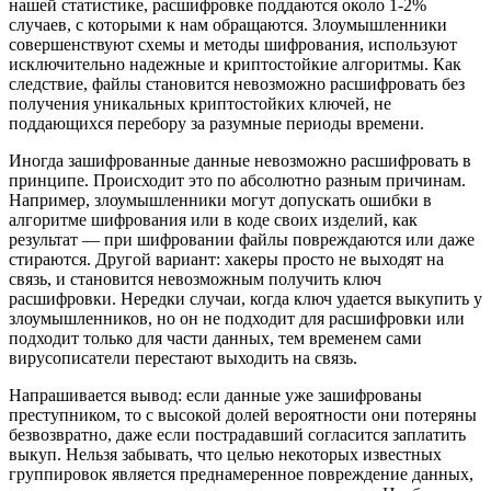
нашей статистике, расшифровке поддаются около 1-2%
случаев, с которыми к нам обращаются. Злоумышленники
совершенствуют схемы и методы шифрования, используют
исключительно надежные и криптостойкие алгоритмы. Как
следствие, файлы становится невозможно расшифровать без
получения уникальных криптостойких ключей, не
поддающихся перебору за разумные периоды времени.
Иногда зашифрованные данные невозможно расшифровать в
принципе. Происходит это по абсолютно разным причинам.
Например, злоумышленники могут допускать ошибки в
алгоритме шифрования или в коде своих изделий, как
результат — при шифровании файлы повреждаются или даже
стираются. Другой вариант: хакеры просто не выходят на
связь, и становится невозможным получить ключ
расшифровки. Нередки случаи, когда ключ удается выкупить у
злоумышленников, но он не подходит для расшифровки или
подходит только для части данных, тем временем сами
вирусописатели перестают выходить на связь.
Напрашивается вывод: если данные уже зашифрованы
преступником, то с высокой долей вероятности они потеряны
безвозвратно, даже если пострадавший согласится заплатить
выкуп. Нельзя забывать, что целью некоторых известных
группировок является преднамеренное повреждение данных,