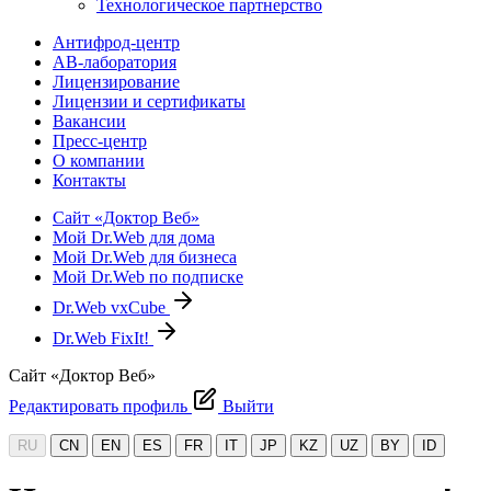
Технологическое партнерство
Антифрод-центр
АВ-лаборатория
Лицензирование
Лицензии и сертификаты
Вакансии
Пресс-центр
О компании
Контакты
Сайт «Доктор Веб»
Мой Dr.Web для дома
Мой Dr.Web для бизнеса
Мой Dr.Web по подписке
Dr.Web vxCube
Dr.Web FixIt!
Сайт «Доктор Веб»
Редактировать профиль
Выйти
RU
CN
EN
ES
FR
IT
JP
KZ
UZ
BY
ID