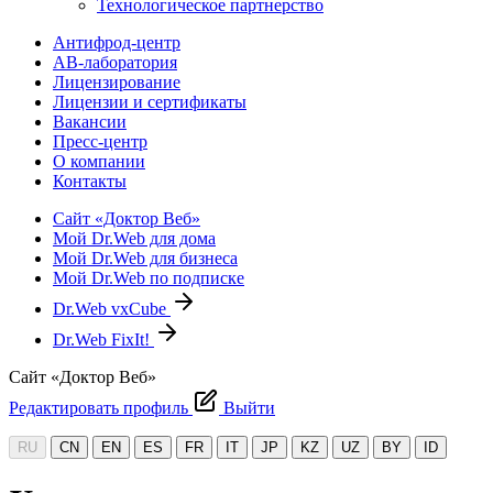
Технологическое партнерство
Антифрод-центр
АВ-лаборатория
Лицензирование
Лицензии и сертификаты
Вакансии
Пресс-центр
О компании
Контакты
Сайт «Доктор Веб»
Мой Dr.Web для дома
Мой Dr.Web для бизнеса
Мой Dr.Web по подписке
Dr.Web vxCube
Dr.Web FixIt!
Сайт «Доктор Веб»
Редактировать профиль
Выйти
RU
CN
EN
ES
FR
IT
JP
KZ
UZ
BY
ID