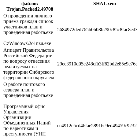
файлов
SHA1-хеш
Trojan.Packed2.49708
О проведении личного
приема граждан список
участников план и
5684972ded765b0b08b290c85c8fac8ed3
проведенная работа.exe
C:\Windows\2o1nzu.exe
Аппарат Правительства
Российской Федерации
по вопросу отнесения
29ee3910d05e248cfb3ff62bd2e85e9c76
реализуемых на
территории Сибирского
федерального округа.exe
О работе почтового
сервера план и
проведенная работа.exe
Программный офис
Управления
Организации
Объединенных Наций
ce4912e5cd46fae58916c9ed49459c923
по наркотикам и
преступности (УНП