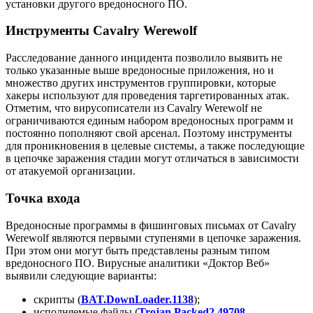
установки другого вредоносного ПО.
Инструменты Cavalry Werewolf
Расследование данного инцидента позволило выявить не
только указанные выше вредоносные приложения, но и
множество других инструментов группировки, которые
хакеры используют для проведения таргетированных атак.
Отметим, что вирусописатели из Cavalry Werewolf не
ограничиваются единым набором вредоносных программ и
постоянно пополняют свой арсенал. Поэтому инструменты
для проникновения в целевые системы, а также последующие
в цепочке заражения стадии могут отличаться в зависимости
от атакуемой организации.
Точка входа
Вредоносные программы в фишинговых письмах от Cavalry
Werewolf являются первыми ступенями в цепочке заражения.
При этом они могут быть представлены разным типом
вредоносного ПО. Вирусные аналитики «Доктор Веб»
выявили следующие варианты:
скрипты (
BAT.DownLoader.1138
);
исполняемые файлы (
Trojan.Packed2.49708
,