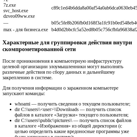
7z.exe
c89c1ed4b6dda8a00af54a0ab6dca0630eb4
svc_host.exe
dzveo09ww.exe
—
b05c5fe8b206fb0d168f3a1fc91b0ed548eb4
max - для бизнеса.exe
b4d0d2bbcfc5a52ed8b05c756cfbfa96838af
Характерные для группировки действия внутри
скомпрометированной сети
После проникновения в компьютерную инфраструктуру
целевой организации злоумышленники могут выполнять
различные действия по сбору данных и дальнейшему
закреплению в системе.
Для получения информации о зараженном компьютере
запускают команды:
whoami
— получить сведения о текущем пользователе;
dir C:\\users\\<user>\\Downloads
— получить список
файлов в каталоге «Загрузки» текущего пользователя;
dir C:\\users\\public\\pictures\\
— получить список файлов
в каталоге «Изображения» из общей директории (с
целью определить какие вредоносные программы уже
были загружены в систему);