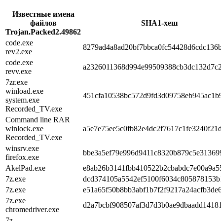
Известные имена
файлов
SHA1-хеш
Trojan.Packed2.49862
code.exe
8279ad4a8ad20bf7bbca0fc54428d6cdc136
rev2.exe
code.exe
a2326011368d994e99509388cb3dc132d7c2
revv.exe
7zr.exe
winload.exe
451cfa10538bc572d9fd3d09758eb945ac1b
system.exe
Recorded_TV.exe
Command line RAR
winlock.exe
a5e7e75ee5c0fb82e4dc2f7617c1fe3240f21
Recorded_TV.exe
winsrv.exe
bbe3a5ef79e996d9411c8320b879c5e31369
firefox.exe
AkelPad.exe
e8ab26b3141fbb410522b2cbabdc7e00a9a5
7z.exe
dcd374105a5542ef5100f6034c805878153b
7z.exe
e51a65f50b8bb3abf1b7f2f9217a24acfb3de
7z.exe
d2a7bcbf908507af3d7d3b0ae9dbaadd1418
chromedriver.exe
7z