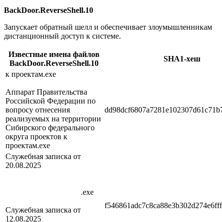
BackDoor.ReverseShell.10
Запускает обратный шелл и обеспечивает злоумышленникам
дистанционный доступ к системе.
Известные имена файлов
SHA1-хеш
BackDoor.ReverseShell.10
к проектам.exe
Аппарат Правительства
Российской Федерации по
вопросу отнесения
dd98dcf6807a7281e102307d61c71b
реализуемых на территории
Сибирского федерального
округа проектов к
проектам.exe
Служебная записка от 
20.08.2025                
                   .exe
f546861adc7c8ca88e3b302d274e6ff
Служебная записка от 
12.08.2025                