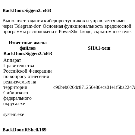
BackDoor.Siggen2.5463
Выполняет задания киберпреступников и управляется ими
через Telegram-бот. Основная функциональность вредоносной
программы расположена в PowerShell-коде, скрытом в ее теле.
Известные имена
файлов
SHA1-хеш
BackDoor.Siggen2.5463
Аппарат
Правительства
Российской Федерации
по вопросу отнесения
реализуемых на
территории
c96beb026dc871256e86eca01e1f5ba2247
Сибирского
федерального
округа.exe
system.exe
BackDoor.RShell.169