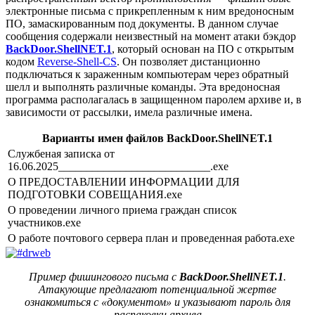
электронные письма с прикрепленным к ним вредоносным
ПО, замаскированным под документы. В данном случае
сообщения содержали неизвестный на момент атаки бэкдор
BackDoor.ShellNET.1
, который основан на ПО с открытым
кодом
Reverse-Shell-CS
. Он позволяет дистанционно
подключаться к зараженным компьютерам через обратный
шелл и выполнять различные команды. Эта вредоносная
программа располагалась в защищенном паролем архиве и, в
зависимости от рассылки, имела различные имена.
Варианты имен файлов BackDoor.ShellNET.1
Службеная записка от
16.06.2025___________________________.exe
О ПРЕДОСТАВЛЕНИИ ИНФОРМАЦИИ ДЛЯ
ПОДГОТОВКИ СОВЕЩАНИЯ.exe
О проведении личного приема граждан список
участников.exe
О работе почтового сервера план и проведенная работа.exe
Пример фишингового письма с
BackDoor.ShellNET.1
.
Атакующие предлагают потенциальной жертве
ознакомиться с «документом» и указывают пароль для
распаковки архива