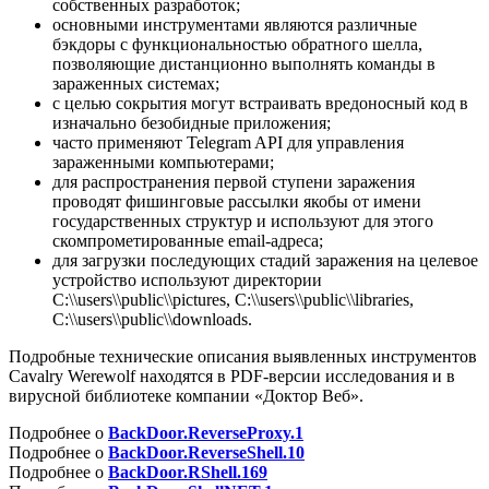
собственных разработок;
основными инструментами являются различные
бэкдоры с функциональностью обратного шелла,
позволяющие дистанционно выполнять команды в
зараженных системах;
с целью сокрытия могут встраивать вредоносный код в
изначально безобидные приложения;
часто применяют Telegram API для управления
зараженными компьютерами;
для распространения первой ступени заражения
проводят фишинговые рассылки якобы от имени
государственных структур и используют для этого
скомпрометированные email-адреса;
для загрузки последующих стадий заражения на целевое
устройство используют директории
C:\\users\\public\\pictures
,
C:\\users\\public\\libraries
,
C:\\users\\public\\downloads
.
Подробные технические описания выявленных инструментов
Cavalry Werewolf находятся в PDF-версии исследования и в
вирусной библиотеке компании «Доктор Веб».
Подробнее о
BackDoor.ReverseProxy.1
Подробнее о
BackDoor.ReverseShell.10
Подробнее о
BackDoor.RShell.169