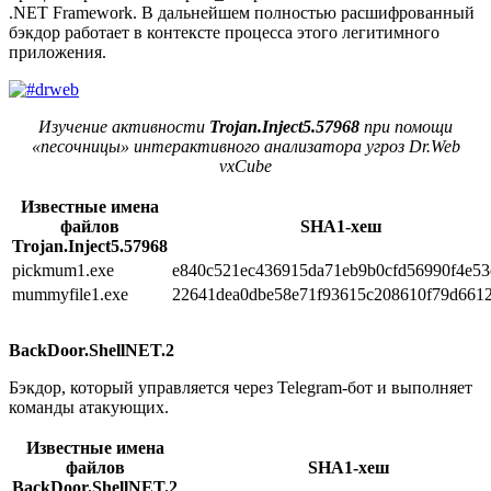
.NET Framework. В дальнейшем полностью расшифрованный
бэкдор работает в контексте процесса этого легитимного
приложения.
Изучение активности
Trojan.Inject5.57968
при помощи
«песочницы» интерактивного анализатора угроз Dr.Web
vxCube
Известные имена
файлов
SHA1-хеш
Trojan.Inject5.57968
pickmum1.exe
e840c521ec436915da71eb9b0cfd56990f4e53
mummyfile1.exe
22641dea0dbe58e71f93615c208610f79d661
BackDoor.ShellNET.2
Бэкдор, который управляется через Telegram-бот и выполняет
команды атакующих.
Известные имена
файлов
SHA1-хеш
BackDoor.ShellNET.2