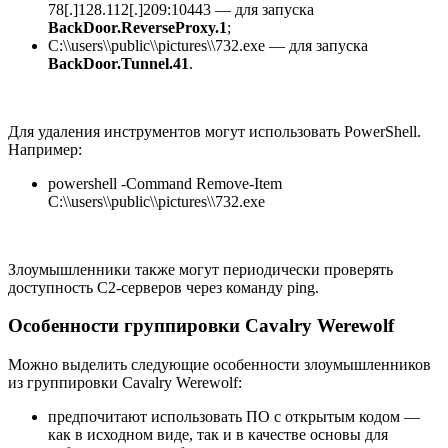
78[.]128.112[.]209:10443
— для запуска
BackDoor.ReverseProxy.1
;
C:\\users\\public\\pictures\\732.exe
— для запуска
BackDoor.Tunnel.41
.
Для удаления инструментов могут использовать PowerShell.
Например:
powershell -Command Remove-Item
C:\\users\\public\\pictures\\732.exe
Злоумышленники также могут периодически проверять
доступность С2-серверов через команду
ping
.
Особенности группировки Cavalry Werewolf
Можно выделить следующие особенности злоумышленников
из группировки Cavalry Werewolf:
предпочитают использовать ПО с открытым кодом —
как в исходном виде, так и в качестве основы для