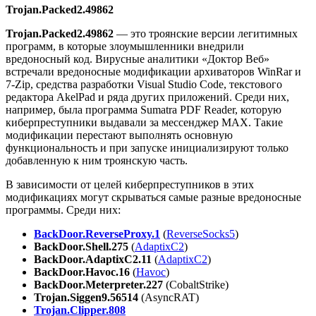
Trojan.Packed2.49862
Trojan.Packed2.49862
— это троянские версии легитимных
программ, в которые злоумышленники внедрили
вредоносный код. Вирусные аналитики «Доктор Веб»
встречали вредоносные модификации архиваторов WinRar и
7-Zip, средства разработки Visual Studio Code, текстового
редактора AkelPad и ряда других приложений. Среди них,
например, была программа Sumatra PDF Reader, которую
киберпреступники выдавали за мессенджер MAX. Такие
модификации перестают выполнять основную
функциональность и при запуске инициализируют только
добавленную к ним троянскую часть.
В зависимости от целей киберпреступников в этих
модификациях могут скрываться самые разные вредоносные
программы. Среди них:
BackDoor.ReverseProxy.1
(
ReverseSocks5
)
BackDoor.Shell.275
(
AdaptixC2
)
BackDoor.AdaptixC2.11
(
AdaptixC2
)
BackDoor.Havoc.16
(
Havoc
)
BackDoor.Meterpreter.227
(CobaltStrike)
Trojan.Siggen9.56514
(AsyncRAT)
Trojan.Clipper.808