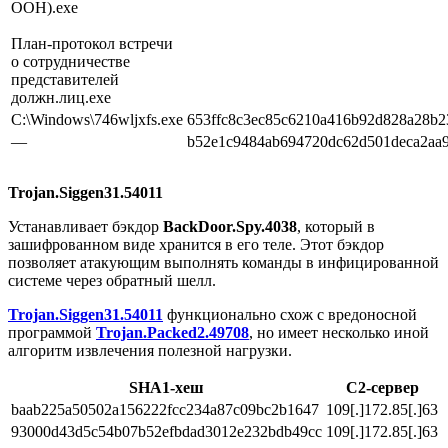
ООН).exe
План-протокол встречи
о сотрудничестве
представителей
должн.лиц.exe
C:\Windows\746wljxfs.exe
653ffc8c3ec85c6210a416b92d828a28b2
—
b52e1c9484ab694720dc62d501deca2aa
Trojan.Siggen31.54011
Устанавливает бэкдор
BackDoor.Spy.4038
, который в
зашифрованном виде хранится в его теле. Этот бэкдор
позволяет атакующим выполнять команды в инфицированной
системе через обратный шелл.
Trojan.Siggen31.54011
функционально схож с вредоносной
программой
Trojan.Packed2.49708
, но имеет несколько иной
алгоритм извлечения полезной нагрузки.
SHA1-хеш
С2-сервер
baab225a50502a156222fcc234a87c09bc2b1647
109[.]172.85[.]63
93000d43d5c54b07b52efbdad3012e232bdb49cc
109[.]172.85[.]63