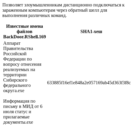
Позволяет злоумышленникам дистанционно подключаться к
зараженным компьютерам через обратный шелл для
выполнения различных команд.
Известные имена
файлов
SHA1-хеш
BackDoor.RShell.169
Аппарат
Правительства
Российской
Федерации по
вопросу отнесения
реализуемых на
территории
Сибирского
633885f16ef1e848a2e057169ab45d363f3f8c
федерального
округа.exe
Информация по
письму в МИД от 6
июля статус и
прилагаемые
документы.exe