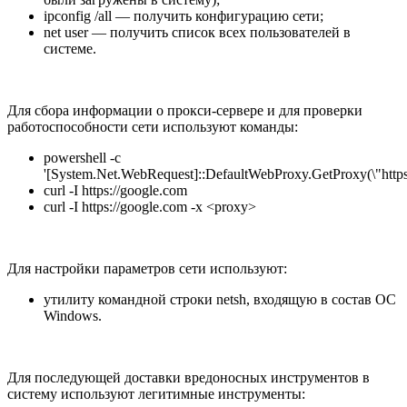
ipconfig /all
— получить конфигурацию сети;
net user
— получить список всех пользователей в
системе.
Для сбора информации о прокси-сервере и для проверки
работоспособности сети используют команды:
powershell -c
'[System.Net.WebRequest]::DefaultWebProxy.GetProxy(\"https:
curl -I https://google.com
curl -I https://google.com -x <proxy>
Для настройки параметров сети используют:
утилиту командной строки
netsh
, входящую в состав ОС
Windows.
Для последующей доставки вредоносных инструментов в
систему используют легитимные инструменты: