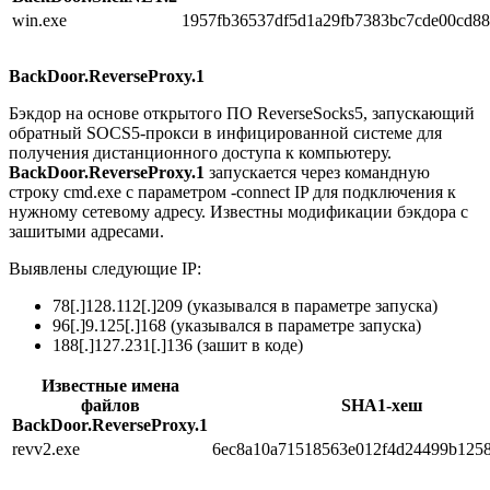
win.exe
1957fb36537df5d1a29fb7383bc7cde00cd8
BackDoor.ReverseProxy.1
Бэкдор на основе открытого ПО ReverseSocks5, запускающий
обратный SOCS5-прокси в инфицированной системе для
получения дистанционного доступа к компьютеру.
BackDoor.ReverseProxy.1
запускается через командную
строку cmd.exe с параметром
-connect IP
для подключения к
нужному сетевому адресу. Известны модификации бэкдора с
зашитыми адресами.
Выявлены следующие IP:
78[.]128.112[.]209
(указывался в параметре запуска)
96[.]9.125[.]168
(указывался в параметре запуска)
188[.]127.231[.]136
(зашит в коде)
Известные имена
файлов
SHA1-хеш
BackDoor.ReverseProxy.1
revv2.exe
6ec8a10a71518563e012f4d24499b125