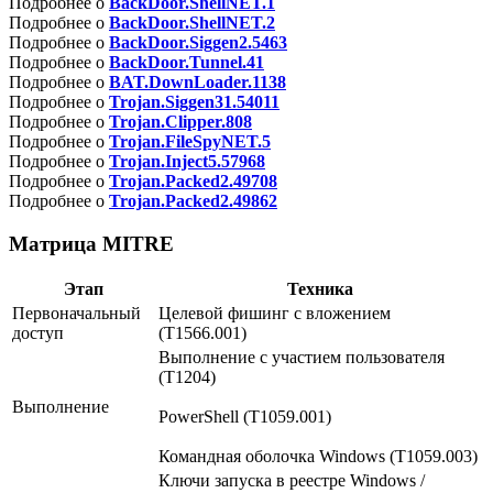
Подробнее о
BackDoor.ShellNET.1
Подробнее о
BackDoor.ShellNET.2
Подробнее о
BackDoor.Siggen2.5463
Подробнее о
BackDoor.Tunnel.41
Подробнее о
BAT.DownLoader.1138
Подробнее о
Trojan.Siggen31.54011
Подробнее о
Trojan.Clipper.808
Подробнее о
Trojan.FileSpyNET.5
Подробнее о
Trojan.Inject5.57968
Подробнее о
Trojan.Packed2.49708
Подробнее о
Trojan.Packed2.49862
Матрица MITRE
Этап
Техника
Первоначальный
Целевой фишинг с вложением
доступ
(T1566.001)
Выполнение с участием пользователя
(T1204)
Выполнение
PowerShell (T1059.001)
Командная оболочка Windows (T1059.003)
Ключи запуска в реестре Windows /