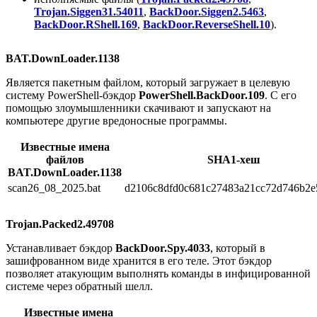
Trojan.Siggen31.54011
,
BackDoor.Siggen2.5463
,
BackDoor.RShell.169
,
BackDoor.ReverseShell.10
).
BAT.DownLoader.1138
Является пакетным файлом, который загружает в целевую
систему PowerShell-бэкдор
PowerShell.BackDoor.109
. С его
помощью злоумышленники скачивают и запускают на
компьютере другие вредоносные программы.
Известные имена
файлов
SHA1-хеш
BAT.DownLoader.1138
scan26_08_2025.bat
d2106c8dfd0c681c27483a21cc72d746b2e
Trojan.Packed2.49708
Устанавливает бэкдор
BackDoor.Spy.4033
, который в
зашифрованном виде хранится в его теле. Этот бэкдор
позволяет атакующим выполнять команды в инфицированной
системе через обратный шелл.
Известные имена