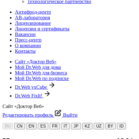
Технологическое партнерство
Антифрод-центр
АВ-лаборатория
Лицензирование
Лицензии и сертификаты
Вакансии
Пресс-центр
О компании
Контакты
Сайт «Доктор Веб»
Мой Dr.Web для дома
Мой Dr.Web для бизнеса
Мой Dr.Web по подписке
Dr.Web vxCube
Dr.Web FixIt!
Сайт «Доктор Веб»
Редактировать профиль
Выйти
RU
CN
EN
ES
FR
IT
JP
KZ
UZ
BY
ID