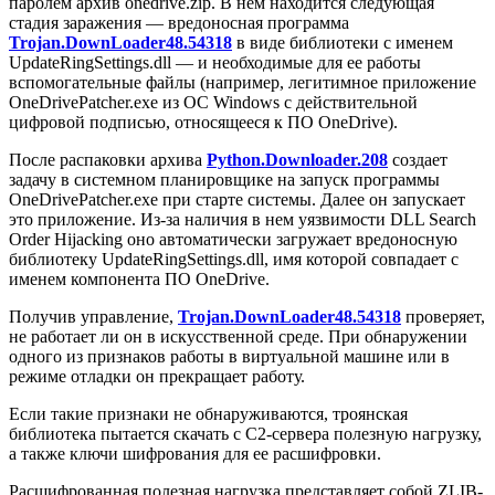
паролем архив
onedrive.zip
. В нем находится следующая
стадия заражения — вредоносная программа
Trojan.DownLoader48.54318
в виде библиотеки с именем
UpdateRingSettings.dll
— и необходимые для ее работы
вспомогательные файлы (например, легитимное приложение
OneDrivePatcher.exe
из ОС Windows с действительной
цифровой подписью, относящееся к ПО OneDrive).
После распаковки архива
Python.Downloader.208
создает
задачу в системном планировщике на запуск программы
OneDrivePatcher.exe
при старте системы. Далее он запускает
это приложение. Из-за наличия в нем уязвимости DLL Search
Order Hijacking оно автоматически загружает вредоносную
библиотеку
UpdateRingSettings.dll
, имя которой совпадает с
именем компонента ПО OneDrive.
Получив управление,
Trojan.DownLoader48.54318
проверяет,
не работает ли он в искусственной среде. При обнаружении
одного из признаков работы в виртуальной машине или в
режиме отладки он прекращает работу.
Если такие признаки не обнаруживаются, троянская
библиотека пытается скачать с C2-сервера полезную нагрузку,
а также ключи шифрования для ее расшифровки.
Расшифрованная полезная нагрузка представляет собой ZLIB-