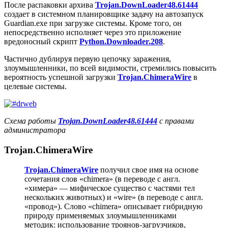
После распаковки архива
Trojan.DownLoader48.61444
создает в системном планировщике задачу на автозапуск
Guardian.exe
при загрузке системы. Кроме того, он
непосредственно исполняет через это приложение
вредоносный скрипт
Python.Downloader.208
.
Частично дублируя первую цепочку заражения,
злоумышленники, по всей видимости, стремились повысить
вероятность успешной загрузки
Trojan.ChimeraWire
в
целевые системы.
Схема работы
Trojan.DownLoader48.61444
с правами
администратора
Trojan.ChimeraWire
Trojan.ChimeraWire
получил свое имя на основе
сочетания слов «chimera» (в переводе с англ.
«химера» — мифическое существо с частями тел
нескольких животных) и «wire» (в переводе с англ.
«провод»). Слово «chimera» описывает гибридную
природу применяемых злоумышленниками
методик: использование троянов-загрузчиков,