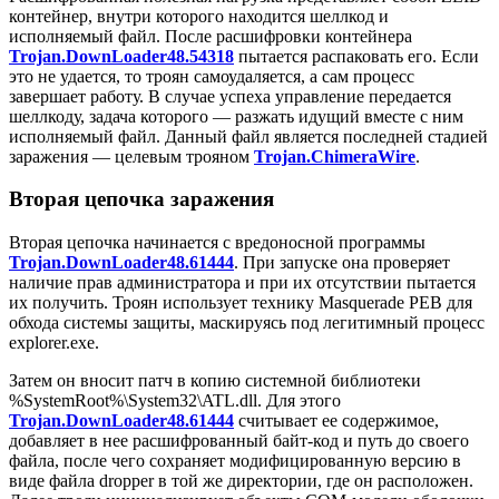
контейнер, внутри которого находится шеллкод и
исполняемый файл. После расшифровки контейнера
Trojan.DownLoader48.54318
пытается распаковать его. Если
это не удается, то троян самоудаляется, а сам процесс
завершает работу. В случае успеха управление передается
шеллкоду, задача которого — разжать идущий вместе с ним
исполняемый файл. Данный файл является последней стадией
заражения — целевым трояном
Trojan.ChimeraWire
.
Вторая цепочка заражения
Вторая цепочка начинается с вредоносной программы
Trojan.DownLoader48.61444
. При запуске она проверяет
наличие прав администратора и при их отсутствии пытается
их получить. Троян использует технику Masquerade PEB для
обхода системы защиты, маскируясь под легитимный процесс
explorer.exe
.
Затем он вносит патч в копию системной библиотеки
%SystemRoot%\System32\ATL.dll
. Для этого
Trojan.DownLoader48.61444
считывает ее содержимое,
добавляет в нее расшифрованный байт-код и путь до своего
файла, после чего сохраняет модифицированную версию в
виде файла
dropper
в той же директории, где он расположен.