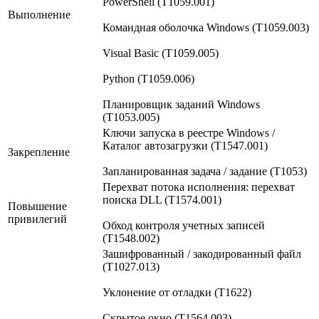
PowerShell (T1059.001)
Выполнение
Командная оболочка Windows (T1059.003)
Visual Basic (T1059.005)
Python (T1059.006)
Планировщик заданий Windows
(T1053.005)
Ключи запуска в реестре Windows /
Каталог автозагрузки (T1547.001)
Закрепление
Запланированная задача / задание (T1053)
Перехват потока исполнения: перехват
поиска DLL (T1574.001)
Повышение
привилегий
Обход контроля учетных записей
(T1548.002)
Зашифрованный / закодированный файл
(T1027.013)
Уклонение от отладки (T1622)
Скрытое окно (T1564.003)