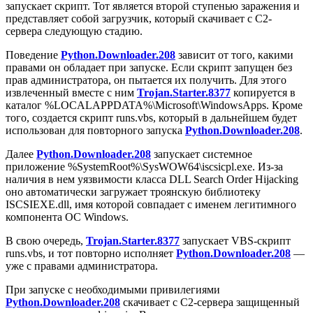
запускает скрипт. Тот является второй ступенью заражения и
представляет собой загрузчик, который скачивает с C2-
сервера следующую стадию.
Поведение
Python.Downloader.208
зависит от того, какими
правами он обладает при запуске. Если скрипт запущен без
прав администратора, он пытается их получить. Для этого
извлеченный вместе с ним
Trojan.Starter.8377
копируется в
каталог
%LOCALAPPDATA%\Microsoft\WindowsApps
. Кроме
того, создается скрипт
runs.vbs
, который в дальнейшем будет
использован для повторного запуска
Python.Downloader.208
.
Далее
Python.Downloader.208
запускает системное
приложение
%SystemRoot%\SysWOW64\iscsicpl.exe
. Из-за
наличия в нем уязвимости класса DLL Search Order Hijacking
оно автоматически загружает троянскую библиотеку
ISCSIEXE.dll
, имя которой совпадает с именем легитимного
компонента ОС Windows.
В свою очередь,
Trojan.Starter.8377
запускает VBS-скрипт
runs.vbs
, и тот повторно исполняет
Python.Downloader.208
—
уже с правами администратора.
При запуске с необходимыми привилегиями
Python.Downloader.208
скачивает с C2-сервера защищенный