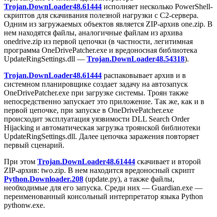
Trojan.DownLoader48.61444
исполняет несколько PowerShell-
скриптов для скачивания полезной нагрузки с C2-сервера.
Одним из загружаемых объектов является ZIP-архив
one.zip
. В
нем находятся файлы, аналогичные файлам из архива
onedrive.zip
из первой цепочки (в частности, легитимная
программа
OneDrivePatcher.exe
и вредоносная библиотека
UpdateRingSettings.dll
—
Trojan.DownLoader48.54318
).
Trojan.DownLoader48.61444
распаковывает архив и в
системном планировщике создает задачу на автозапуск
OneDrivePatcher.exe
при загрузке системы. Троян также
непосредственно запускает это приложение. Так же, как и в
первой цепочке, при запуске в
OneDrivePatcher.exe
происходит эксплуатация уязвимости DLL Search Order
Hijacking и автоматическая загрузка троянской библиотеки
UpdateRingSettings.dll
. Далее цепочка заражения повторяет
первый сценарий.
При этом
Trojan.DownLoader48.61444
скачивает и второй
ZIP-архив:
two.zip
. В нем находится вредоносный скрипт
Python.Downloader.208
(
update.py
), а также файлы,
необходимые для его запуска. Среди них —
Guardian.exe
—
переименованный консольный интерпретатор языка Python
pythonw.exe
.