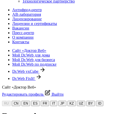
Технологическое партнерство
Антифрод-центр
АВ-лаборатория
Лицензирование
Лицензии и сертификаты
Вакансии
Пресс-центр
О компании
Контакты
Сайт «Доктор Веб»
Мой Dr.Web для дома
Мой Dr.Web для бизнеса
Мой Dr.Web по подписке
Dr.Web vxCube
Dr.Web FixIt!
Сайт «Доктор Веб»
Редактировать профиль
Выйти
RU
CN
EN
ES
FR
IT
JP
KZ
UZ
BY
ID