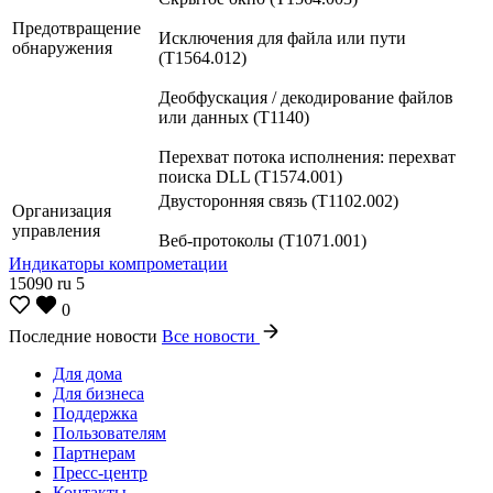
Предотвращение
Исключения для файла или пути
обнаружения
(T1564.012)
Деобфускация / декодирование файлов
или данных (T1140)
Перехват потока исполнения: перехват
поиска DLL (T1574.001)
Двусторонняя связь (T1102.002)
Организация
управления
Веб-протоколы (T1071.001)
Индикаторы компрометации
15090
ru
5
0
Последние новости
Все новости
Для дома
Для бизнеса
Поддержка
Пользователям
Партнерам
Пресс-центр
Контакты