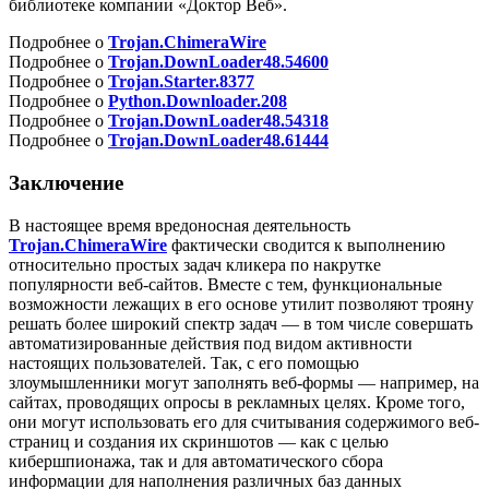
библиотеке компании «Доктор Веб».
Подробнее о
Trojan.ChimeraWire
Подробнее о
Trojan.DownLoader48.54600
Подробнее о
Trojan.Starter.8377
Подробнее о
Python.Downloader.208
Подробнее о
Trojan.DownLoader48.54318
Подробнее о
Trojan.DownLoader48.61444
Заключение
В настоящее время вредоносная деятельность
Trojan.ChimeraWire
фактически сводится к выполнению
относительно простых задач кликера по накрутке
популярности веб-сайтов. Вместе с тем, функциональные
возможности лежащих в его основе утилит позволяют трояну
решать более широкий спектр задач — в том числе совершать
автоматизированные действия под видом активности
настоящих пользователей. Так, с его помощью
злоумышленники могут заполнять веб-формы — например, на
сайтах, проводящих опросы в рекламных целях. Кроме того,
они могут использовать его для считывания содержимого веб-
страниц и создания их скриншотов — как с целью
кибершпионажа, так и для автоматического сбора
информации для наполнения различных баз данных