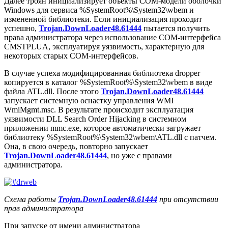
Далее троян инициализирует объекты COM-модели оболочки
Windows для сервиса
%SystemRoot%\System32\wbem
и
измененной библиотеки. Если инициализация проходит
успешно,
Trojan.DownLoader48.61444
пытается получить
права администратора через использование COM-интерфейса
CMSTPLUA, эксплуатируя уязвимость, характерную для
некоторых старых COM-интерфейсов.
В случае успеха модифицированная библиотека
dropper
копируется в каталог
%SystemRoot%\System32\wbem
в виде
файла
ATL.dll
. После этого
Trojan.DownLoader48.61444
запускает системную оснастку управления WMI
WmiMgmt.msc
. В результате происходит эксплуатация
уязвимости DLL Search Order Hijacking в системном
приложении
mmc.exe
, которое автоматически загружает
библиотеку
%SystemRoot%\System32\wbem\ATL.dll
с патчем.
Она, в свою очередь, повторно запускает
Trojan.DownLoader48.61444
, но уже с правами
администратора.
Схема работы
Trojan.DownLoader48.61444
при отсутствии
прав администратора
При запуске от имени администратора