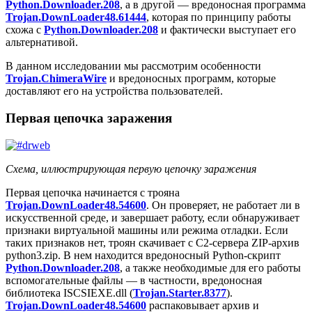
Python.Downloader.208
, а в другой — вредоносная программа
Trojan.DownLoader48.61444
, которая по принципу работы
схожа с
Python.Downloader.208
и фактически выступает его
альтернативой.
В данном исследовании мы рассмотрим особенности
Trojan.ChimeraWire
и вредоносных программ, которые
доставляют его на устройства пользователей.
Первая цепочка заражения
Схема, иллюстрирующая первую цепочку заражения
Первая цепочка начинается с трояна
Trojan.DownLoader48.54600
. Он проверяет, не работает ли в
искусственной среде, и завершает работу, если обнаруживает
признаки виртуальной машины или режима отладки. Если
таких признаков нет, троян скачивает с C2-сервера ZIP-архив
python3.zip
. В нем находится вредоносный Python-скрипт
Python.Downloader.208
, а также необходимые для его работы
вспомогательные файлы — в частности, вредоносная
библиотека
ISCSIEXE.dll
(
Trojan.Starter.8377
).
Trojan.DownLoader48.54600
распаковывает архив и