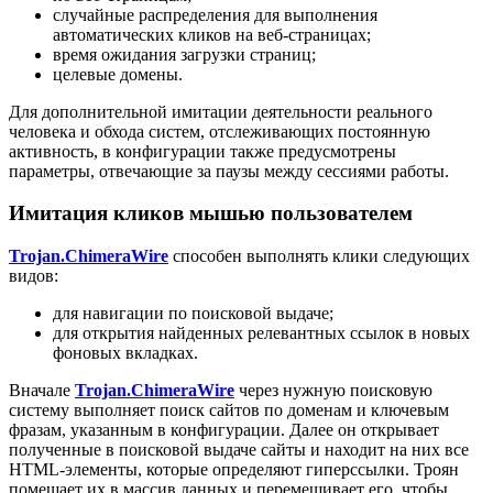
случайные распределения для выполнения
автоматических кликов на веб-страницах;
время ожидания загрузки страниц;
целевые домены.
Для дополнительной имитации деятельности реального
человека и обхода систем, отслеживающих постоянную
активность, в конфигурации также предусмотрены
параметры, отвечающие за паузы между сессиями работы.
Имитация кликов мышью пользователем
Trojan.ChimeraWire
способен выполнять клики следующих
видов:
для навигации по поисковой выдаче;
для открытия найденных релевантных ссылок в новых
фоновых вкладках.
Вначале
Trojan.ChimeraWire
через нужную поисковую
систему выполняет поиск сайтов по доменам и ключевым
фразам, указанным в конфигурации. Далее он открывает
полученные в поисковой выдаче сайты и находит на них все
HTML-элементы, которые определяют гиперссылки. Троян
помещает их в массив данных и перемешивает его, чтобы