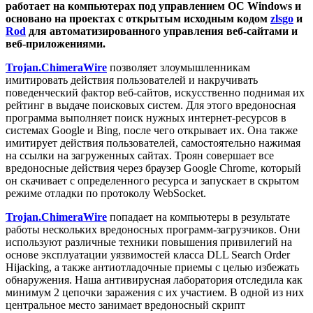
работает на компьютерах под управлением ОС Windows и
основано на проектах с открытым исходным кодом
zlsgo
и
Rod
для автоматизированного управления веб-сайтами и
веб-приложениями.
Trojan.ChimeraWire
позволяет злоумышленникам
имитировать действия пользователей и накручивать
поведенческий фактор веб-сайтов, искусственно поднимая их
рейтинг в выдаче поисковых систем. Для этого вредоносная
программа выполняет поиск нужных интернет-ресурсов в
системах Google и Bing, после чего открывает их. Она также
имитирует действия пользователей, самостоятельно нажимая
на ссылки на загруженных сайтах. Троян совершает все
вредоносные действия через браузер Google Chrome, который
он скачивает с определенного ресурса и запускает в скрытом
режиме отладки по протоколу WebSocket.
Trojan.ChimeraWire
попадает на компьютеры в результате
работы нескольких вредоносных программ-загрузчиков. Они
используют различные техники повышения привилегий на
основе эксплуатации уязвимостей класса DLL Search Order
Hijacking, а также антиотладочные приемы с целью избежать
обнаружения. Наша антивирусная лаборатория отследила как
минимум 2 цепочки заражения с их участием. В одной из них
центральное место занимает вредоносный скрипт