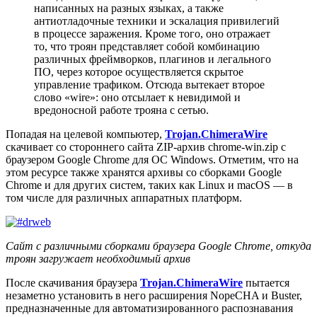
написанных на разных языках, а также
антиотладочные техники и эскалация привилегий
в процессе заражения. Кроме того, оно отражает
то, что троян представляет собой комбинацию
различных фреймворков, плагинов и легального
ПО, через которое осуществляется скрытое
управление трафиком. Отсюда вытекает второе
слово «wire»: оно отсылает к невидимой и
вредоносной работе трояна с сетью.
Попадая на целевой компьютер,
Trojan.ChimeraWire
скачивает со стороннего сайта ZIP-архив
chrome-win.zip
с
браузером Google Chrome для ОС Windows. Отметим, что на
этом ресурсе также хранятся архивы со сборками Google
Chrome и для других систем, таких как Linux и macOS — в
том числе для различных аппаратных платформ.
Сайт с различными сборками браузера Google Chrome, откуда
троян загружает необходимый архив
После скачивания браузера
Trojan.ChimeraWire
пытается
незаметно установить в него расширения NopeCHA и Buster,
предназначенные для автоматизированного распознавания