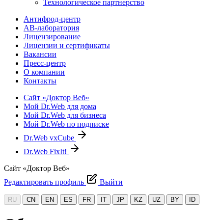
Технологическое партнерство
Антифрод-центр
АВ-лаборатория
Лицензирование
Лицензии и сертификаты
Вакансии
Пресс-центр
О компании
Контакты
Сайт «Доктор Веб»
Мой Dr.Web для дома
Мой Dr.Web для бизнеса
Мой Dr.Web по подписке
Dr.Web vxCube
Dr.Web FixIt!
Сайт «Доктор Веб»
Редактировать профиль
Выйти
RU
CN
EN
ES
FR
IT
JP
KZ
UZ
BY
ID