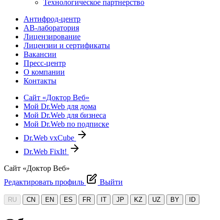
Технологическое партнерство
Антифрод-центр
АВ-лаборатория
Лицензирование
Лицензии и сертификаты
Вакансии
Пресс-центр
О компании
Контакты
Сайт «Доктор Веб»
Мой Dr.Web для дома
Мой Dr.Web для бизнеса
Мой Dr.Web по подписке
Dr.Web vxCube
Dr.Web FixIt!
Сайт «Доктор Веб»
Редактировать профиль
Выйти
RU
CN
EN
ES
FR
IT
JP
KZ
UZ
BY
ID