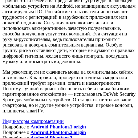
Трояны этого семейства представляют угрозу для владельцев
мобильных устройств на Android, не защищенных актуальным
антивирусным ПО. Российские пользователи испытывают
трудности с регистрацией в зарубежных приложениях или
оплатой подписок. Ситуация подталкивает искать и
использовать альтернативные, зачастую полулегальные,
способы получения услуг этих компаний. Эта ситуация на
руку вирусописателям, ведь пользователям приходится
рисковать и доверять сомнительным вариантам. Особую
группу риска составляют дети, которые не думают о правилах
цифровой гигиены, желая всего лишь поиграть, послушать
музыку или посмотреть видеоклипы.
Мы рекомендуем не скачивать моды на сомнительных сайтах
и в каналах. Как правило, проверка источников модов или
приложений требует времени, опыта и насмотренности.
Поэтому лучший вариант обеспечить себе и своим близким
гарантированное спокойствие — использовать Dr.Web Security
Space для мобильных устройств. Он защитит не только ваши
смартфоны, но и другие умные устройства: игровые консоли,
планшеты, smartTV.
Индикаторы компрометации
Подробнее о
Android.Phantom.1.origin
Подробнее о
Android.Phantom.2.origin
Подробнее о
Android.Phantom.3