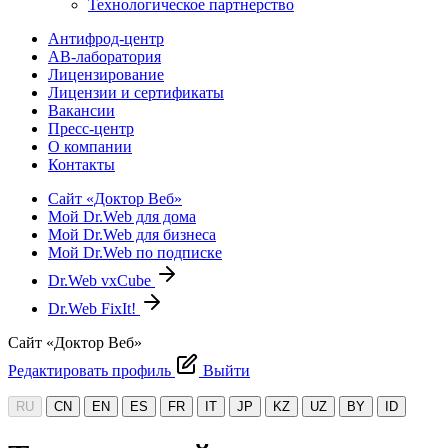
Технологическое партнерство
Антифрод-центр
АВ-лаборатория
Лицензирование
Лицензии и сертификаты
Вакансии
Пресс-центр
О компании
Контакты
Сайт «Доктор Веб»
Мой Dr.Web для дома
Мой Dr.Web для бизнеса
Мой Dr.Web по подписке
Dr.Web vxCube
Dr.Web FixIt!
Сайт «Доктор Веб»
Редактировать профиль
Выйти
RU
CN
EN
ES
FR
IT
JP
KZ
UZ
BY
ID