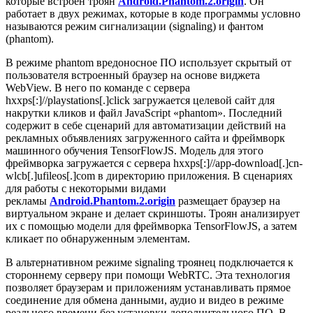
которые встроен троян
Android.Phantom.2.origin
. Он
работает в двух режимах, которые в коде программы условно
называются режим сигнализации (signaling) и фантом
(phantom).
В режиме phantom вредоносное ПО использует скрытый от
пользователя встроенный браузер на основе виджета
WebView. В него по команде с сервера
hxxps[:]//playstations[.]click
загружается целевой сайт для
накрутки кликов и файл JavaScript «phantom». Последний
содержит в себе сценарий для автоматизации действий на
рекламных объявлениях загруженного сайта и фреймворк
машинного обучения TensorFlowJS. Модель для этого
фреймворка загружается с сервера
hxxps[:]//app-download[.]cn-
wlcb[.]ufileos[.]com
в директорию приложения. В сценариях
для работы с некоторыми видами
рекламы
Android.Phantom.2.origin
размещает браузер на
виртуальном экране и делает скриншоты. Троян анализирует
их с помощью модели для фреймворка TensorFlowJS, а затем
кликает по обнаруженным элементам.
В альтернативном режиме signaling троянец подключается к
стороннему серверу при помощи WebRTC. Эта технология
позволяет браузерам и приложениям устанавливать прямое
соединение для обмена данными, аудио и видео в режиме
реального времени без установки дополнительного ПО. В