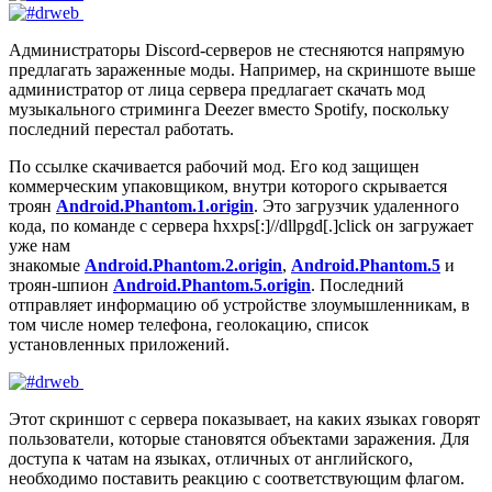
Администраторы Discord-серверов не стесняются напрямую
предлагать зараженные моды. Например, на скриншоте выше
администратор от лица сервера предлагает скачать мод
музыкального стриминга Deezer вместо Spotify, поскольку
последний перестал работать.
По ссылке скачивается рабочий мод. Его код защищен
коммерческим упаковщиком, внутри которого скрывается
троян
Android.Phantom.1.origin
. Это загрузчик удаленного
кода, по команде с сервера
hxxps[:]//dllpgd[.]click
он загружает
уже нам
знакомые
Android.Phantom.2.origin
,
Android.Phantom.5
и
троян-шпион
Android.Phantom.5.origin
. Последний
отправляет информацию об устройстве злоумышленникам, в
том числе номер телефона, геолокацию, список
установленных приложений.
Этот скриншот с сервера показывает, на каких языках говорят
пользователи, которые становятся объектами заражения. Для
доступа к чатам на языках, отличных от английского,
необходимо поставить реакцию с соответствующим флагом.