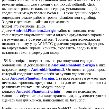
режиме signaling уже упомянутый
hxxps[:]//dllpgd[.]click
выполняет роль сигнального сервера, устанавливающий
соединения между узлами WebRTC. Также данный сервер
определяет режим работы трояна, phantom или signaling.
Задачи с целевыми сайтами приходят от
hxxps[:]//playstations[.]click
.
Далее
Android.Phantom.2.origin
тайно от пользователя
транслирует злоумышленникам видео виртуального экрана с
загруженным в браузер сайтом. Троянец дает возможность
подключенному узлу WebRTC удаленно управлять браузером
на виртуальном экране: кликать, скроллить, вводить или
вставлять текст в форму для ввода.
15/16 октября вышеуказанные игры получили еще одно
обновление. В дополнение к
Android.Phantom.2.origin
в них
встроили модуль
Android.Phantom.5
. Он является дроппером,
который содержит внутри себя загрузчик удаленного
кода
Android.Phantom.4.origin
. Эта программа загружает еще
несколько троянов, предназначенных для имитации кликов на
различных сайтах. Эти модули проще
кликера
Android.Phantom.2.origin
— они не используют
машинное обучение или видеотрансляции, а руководствуются
сценариями для кликов, написанных на JavaScript.
Чтобы использовать технологию WebRTC на Android, трояну