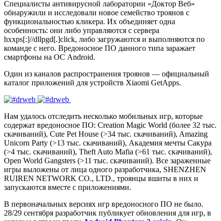
Специалисты антивирусной лаборатории «Доктор Веб»
обнаружили и исследовали новое семейство троянов с
функциональностью кликера. Их объединяет одна
особенность: они либо управляются с сервера
hxxps[:]//dllpgd[.]click
, либо загружаются и выполняются по
команде с него. Вредоносное ПО данного типа заражает
смартфоны на ОС Android.
Один из каналов распространения троянов — официальный
каталог приложений для устройств Xiaomi GetApps.
Нам удалось отследить несколько мобильных игр, которые
содержат вредоносное ПО: Creation Magic World (более 32 тыс.
скачиваний), Cute Pet House (>34 тыс. скачиваний), Amazing
Unicorn Party (>13 тыс. скачиваний), Академия мечты Сакура
(>4 тыс. скачиваний), Theft Auto Mafia (>61 тыс. скачиваний),
Open World Gangsters (>11 тыс. скачиваний). Все зараженные
игры выложены от лица одного разработчика, SHENZHEN
RUIREN NETWORK CO., LTD., троянцы вшиты в них и
запускаются вместе с приложениями.
В первоначальных версиях игр вредоносного ПО не было.
28/29 сентября разработчик публикует обновления для игр, в