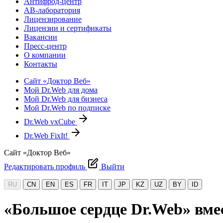
Антифрод-центр
АВ-лаборатория
Лицензирование
Лицензии и сертификаты
Вакансии
Пресс-центр
О компании
Контакты
Сайт «Доктор Веб»
Мой Dr.Web для дома
Мой Dr.Web для бизнеса
Мой Dr.Web по подписке
Dr.Web vxCube
Dr.Web FixIt!
Сайт «Доктор Веб»
Редактировать профиль
Выйти
RU
CN
EN
ES
FR
IT
JP
KZ
UZ
BY
ID
«Большое сердце Dr.Web» вме