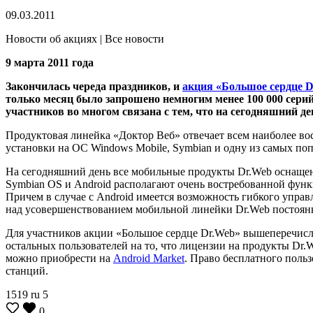
09.03.2011
Новости об акциях | Все новости
9 марта 2011 года
Закончилась череда праздников, и
акция «Большое сердце D
только месяц было запрошено немногим менее 100 000 серий
участников во многом связана с тем, что на сегодняшний д
Продуктовая линейка «Доктор Веб» отвечает всем наиболее во
установки на ОС Windows Mobile, Symbian и одну из самых по
На сегодняшний день все мобильные продукты Dr.Web оснащен
Symbian OS и Android располагают очень востребованной функ
Причем в случае с Android имеется возможность гибкого упра
над усовершенствованием мобильной линейки Dr.Web постоянн
Для участников акции «Большое сердце Dr.Web» вышеперечислен
остальных пользователей на то, что лицензии на продукты Dr
можно приобрести на
Android Market
. Право бесплатного польз
станций.
1519
ru
5
0