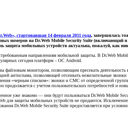
r.Web», стартовавшая 14 февраля 2011 года
, завершилась то
ных номеров на Dr.Web Mobile Security Suite (включающий и
ень защита мобильных устройств актуальна, пожалуй, как ник
стребованным направлениям мобильной защиты. В Dr.Web Mobile 
пулярных сегодня платформ – ОС Android.
ы файловым монитором, позволяющим пресекать деятельность в
цией антиспама, позволяющей отсеивать нежелательные звонки и
вления «черным списком»: звонки и СМС от определенной группы
о продолжается с учетом пользовательских потребностей и нов
ное уже знакомо — они будут пользоваться Dr.Web Mobile Secur
.Web для защиты мобильных устройств не продаются. Исключение
ования Dr.Web Mobile Security Suite предоставляется при услов