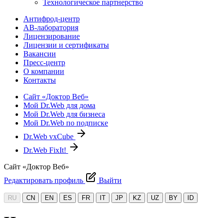
Технологическое партнерство
Антифрод-центр
АВ-лаборатория
Лицензирование
Лицензии и сертификаты
Вакансии
Пресс-центр
О компании
Контакты
Сайт «Доктор Веб»
Мой Dr.Web для дома
Мой Dr.Web для бизнеса
Мой Dr.Web по подписке
Dr.Web vxCube
Dr.Web FixIt!
Сайт «Доктор Веб»
Редактировать профиль
Выйти
RU
CN
EN
ES
FR
IT
JP
KZ
UZ
BY
ID