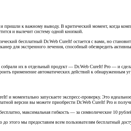
 и пришли к важному выводу. В критический момент, когда ком
стится и вылечит систему одной кнопкой.
еский бесплатный Dr.Web CureIt! остается с вами, но становит
нер для экстренного лечения, способный обезвредить активные
обрали их в отдельный продукт — Dr.Web CureIt! Pro — и сдела
троить применение автоматических действий к обнаруженным у
It! и моментально запускаете экспресс-проверку. Это идеальное
атной версии вы можете приобрести Dr.Web CureIt! Pro и получ
сплатно, максимальная гибкость — за символические 10 рублей в
елю до этого мы предоставим всем пользователям бесплатный дос