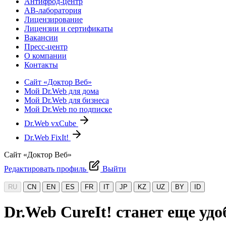
Антифрод-центр
АВ-лаборатория
Лицензирование
Лицензии и сертификаты
Вакансии
Пресс-центр
О компании
Контакты
Сайт «Доктор Веб»
Мой Dr.Web для дома
Мой Dr.Web для бизнеса
Мой Dr.Web по подписке
Dr.Web vxCube
Dr.Web FixIt!
Сайт «Доктор Веб»
Редактировать профиль
Выйти
RU
CN
EN
ES
FR
IT
JP
KZ
UZ
BY
ID
Dr.Web CureIt! станет еще уд