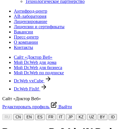
Технологическое партнерство
Антифрод-центр
АВ-лаборатория
Лицензирование
Лицензии и сертификаты
Вакансии
Пресс-центр
О компании
Контакты
Сайт «Доктор Веб»
Мой Dr.Web для дома
Мой Dr.Web для бизнеса
Мой Dr.Web по подписке
Dr.Web vxCube
Dr.Web FixIt!
Сайт «Доктор Веб»
Редактировать профиль
Выйти
RU
CN
EN
ES
FR
IT
JP
KZ
UZ
BY
ID