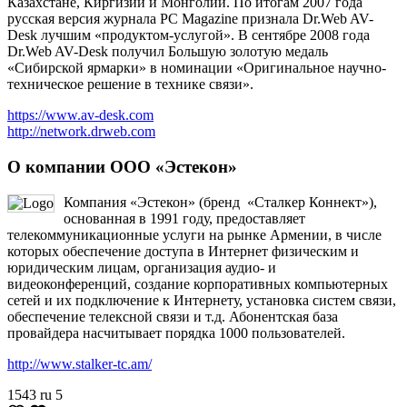
Казахстане, Киргизии и Монголии. По итогам 2007 года
русская версия журнала PC Magazine признала Dr.Web AV-
Desk лучшим «продуктом-услугой». В сентябре 2008 года
Dr.Web AV-Desk получил Большую золотую медаль
«Сибирской ярмарки» в номинации «Оригинальное научно-
техническое решение в технике связи».
https://www.av-desk.com
http://network.drweb.com
О компании ООО «Эстекон»
Компания «Эстекон» (бренд «Сталкер Коннект»),
основанная в 1991 году, предоставляет
телекоммуникационные услуги на рынке Армении, в числе
которых обеспечение доступа в Интернет физическим и
юридическим лицам, организация аудио- и
видеоконференций, создание корпоративных компьютерных
сетей и их подключение к Интернету, установка систем связи,
обеспечение телексной связи и т.д. Абонентская база
провайдера насчитывает порядка 1000 пользователей.
http://www.stalker-tc.am/
1543
ru
5