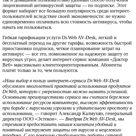
лицензионной антивирусной защиты — по подписке. Этот
формат набирает все большую популярность среди интернет-
пользователей вследствие своей экономичности: не нужно
единовременно оплачивать всю стоимость антивируса, чтобы
начать им пользоваться.
Гибкая тарификация услуги Dr.Web AV-Desk, легкий и
бесплатный переход на другие тарифы, возможность быстрой
приостановки подписки, четкое планирование затрат на
антивирус — все это, помноженное на надежную защиту от
вирусных угроз, делает интернет-сервис компании «Доктор
Веб» максимально клиентоориентированным. Абоненты
платят только за то, чем пользуются.
«Наш выбор в пользу интернет-сервиса Dr.Web AV-Desk
обусловлен многолетней практикой использования продуктов
Dr.Web, которую с уверенностью можно назвать успешной.
Основными преимуществами сервиса мы считаем бережное
использование ресурсов компьютера, высокую эффективность
при борьбе с вирусными угрозами и удивительную простоту в
использовании,
— говорит Александр Калмухян, генеральный
директор ООО «Эстекон». —
Внедряя Dr.Web AV-Desk, мы
стремимся предоставить нашим клиентам удобный и
понятный инструмент защиты от вирусов и нецелевого
трафика. С его помощью стабильность работы сетевой