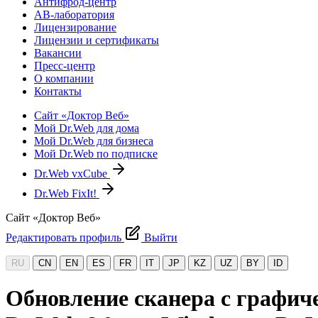
Антифрод-центр
АВ-лаборатория
Лицензирование
Лицензии и сертификаты
Вакансии
Пресс-центр
О компании
Контакты
Сайт «Доктор Веб»
Мой Dr.Web для дома
Мой Dr.Web для бизнеса
Мой Dr.Web по подписке
Dr.Web vxCube
Dr.Web FixIt!
Сайт «Доктор Веб»
Редактировать профиль
Выйти
RU
CN
EN
ES
FR
IT
JP
KZ
UZ
BY
ID
Обновление сканера с графич