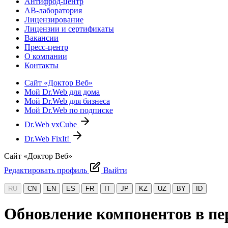
Антифрод-центр
АВ-лаборатория
Лицензирование
Лицензии и сертификаты
Вакансии
Пресс-центр
О компании
Контакты
Сайт «Доктор Веб»
Мой Dr.Web для дома
Мой Dr.Web для бизнеса
Мой Dr.Web по подписке
Dr.Web vxCube
Dr.Web FixIt!
Сайт «Доктор Веб»
Редактировать профиль
Выйти
RU
CN
EN
ES
FR
IT
JP
KZ
UZ
BY
ID
Обновление компонентов в пе