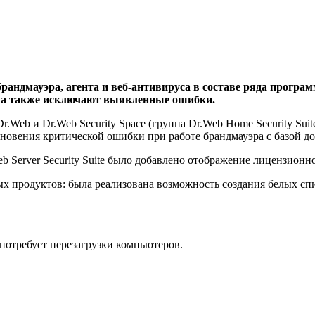
рандмауэра, агента и веб-антивируса в составе ряда програ
 а также исключают выявленные ошибки.
eb и Dr.Web Security Space (группа Dr.Web Home Security Suite)
зникновения критической ошибки при работе брандмауэра с базой
eb Server Security Suite было добавлено отображение лицензион
х продуктов: была реализована возможность создания белых спи
потребует перезагрузки компьютеров.