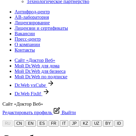
Технологическое партнерство
Антифрод-центр
АВ-лаборатория
Лицензирование
Лицензии и сертификаты
Вакансии
Пресс-центр
О компании
Контакты
Сайт «Доктор Веб»
Мой Dr.Web для дома
Мой Dr.Web для бизнеса
Мой Dr.Web по подписке
Dr.Web vxCube
Dr.Web FixIt!
Сайт «Доктор Веб»
Редактировать профиль
Выйти
RU
CN
EN
ES
FR
IT
JP
KZ
UZ
BY
ID