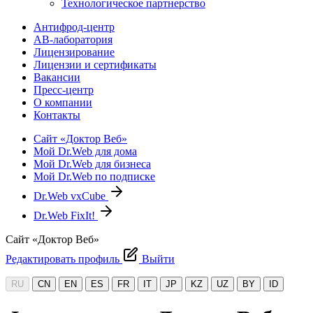
Технологическое партнерство
Антифрод-центр
АВ-лаборатория
Лицензирование
Лицензии и сертификаты
Вакансии
Пресс-центр
О компании
Контакты
Сайт «Доктор Веб»
Мой Dr.Web для дома
Мой Dr.Web для бизнеса
Мой Dr.Web по подписке
Dr.Web vxCube
Dr.Web FixIt!
Сайт «Доктор Веб»
Редактировать профиль
Выйти
RU
CN
EN
ES
FR
IT
JP
KZ
UZ
BY
ID