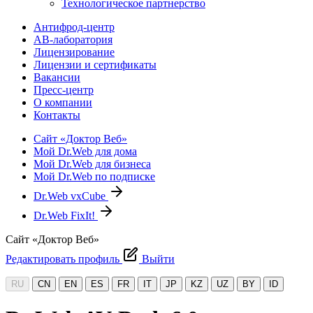
Технологическое партнерство
Антифрод-центр
АВ-лаборатория
Лицензирование
Лицензии и сертификаты
Вакансии
Пресс-центр
О компании
Контакты
Сайт «Доктор Веб»
Мой Dr.Web для дома
Мой Dr.Web для бизнеса
Мой Dr.Web по подписке
Dr.Web vxCube
Dr.Web FixIt!
Сайт «Доктор Веб»
Редактировать профиль
Выйти
RU
CN
EN
ES
FR
IT
JP
KZ
UZ
BY
ID