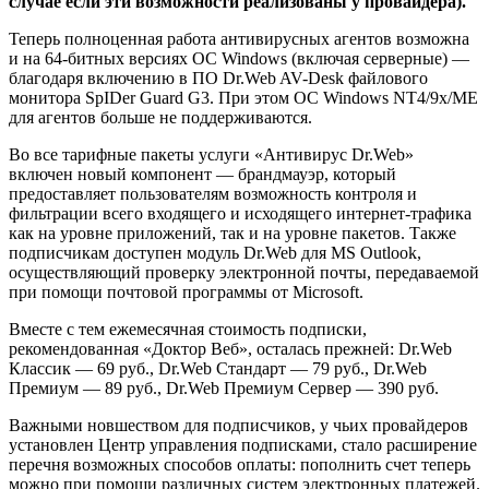
случае если эти возможности реализованы у провайдера).
Теперь полноценная работа антивирусных агентов возможна
и на 64-битных версиях ОС Windows (включая серверные) —
благодаря включению в ПО Dr.Web AV-Desk файлового
монитора SpIDer Guard G3. При этом ОС Windows NT4/9х/ME
для агентов больше не поддерживаются.
Во все тарифные пакеты услуги «Антивирус Dr.Web»
включен новый компонент — брандмауэр, который
предоставляет пользователям возможность контроля и
фильтрации всего входящего и исходящего интернет-трафика
как на уровне приложений, так и на уровне пакетов. Также
подписчикам доступен модуль Dr.Web для MS Outlook,
осуществляющий проверку электронной почты, передаваемой
при помощи почтовой программы от Microsoft.
Вместе с тем ежемесячная стоимость подписки,
рекомендованная «Доктор Веб», осталась прежней: Dr.Web
Классик — 69 руб., Dr.Web Стандарт — 79 руб., Dr.Web
Премиум — 89 руб., Dr.Web Премиум Сервер — 390 руб.
Важными новшеством для подписчиков, у чьих провайдеров
установлен Центр управления подписками, стало расширение
перечня возможных способов оплаты: пополнить счет теперь
можно при помощи различных систем электронных платежей.