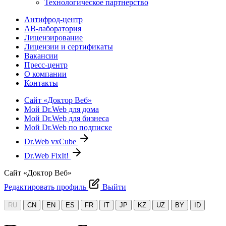
Технологическое партнерство
Антифрод-центр
АВ-лаборатория
Лицензирование
Лицензии и сертификаты
Вакансии
Пресс-центр
О компании
Контакты
Сайт «Доктор Веб»
Мой Dr.Web для дома
Мой Dr.Web для бизнеса
Мой Dr.Web по подписке
Dr.Web vxCube
Dr.Web FixIt!
Сайт «Доктор Веб»
Редактировать профиль
Выйти
RU
CN
EN
ES
FR
IT
JP
KZ
UZ
BY
ID