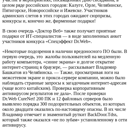
целом ряде российских городов: Калуге, Орле, Челябинске,
Пятигорске, Новороссийске и Ижевске. Участников
админских слетов в этих городах ожидают сюрпризы,
конкурсы и, конечно же, фирменные подарки!
В свою очередь «Доктор Веб» также получает приятные
подарки от ИТ-специалистов — в виде заполненных анкет
участников конкурса «Спецэффект Dr.Web».
«Некоторые подозрения в наличии вредоносного ПО были. В
первую очередь, это жалобы пользователей на медленную
работу компьютера, «синие экраны» и долгое открытие
интернет-страниц в браузере, — рассказывает Владимир
Башкатов из Челябинска. — Также, просматривая логи на
межсетевом экране и прокси-сервере компании, можно было
наблюдать странные запросы к загадочным интернет-адресам
(чаще всего китайским). Проверка корпоративным
антивирусом результатов не дала». После проверки
Dr.Web CureNet! 200 ПК и 12 файловых серверов было
выявлено порядка 300 подозрительных объектов, из которых
около двадцати оказались по-настоящему опасны. В их числе
Владимир отмечает и знаменитый руткит BackDoor.Tdss,
который также оказался «не по зубам» установленному в сети
антивирусу.