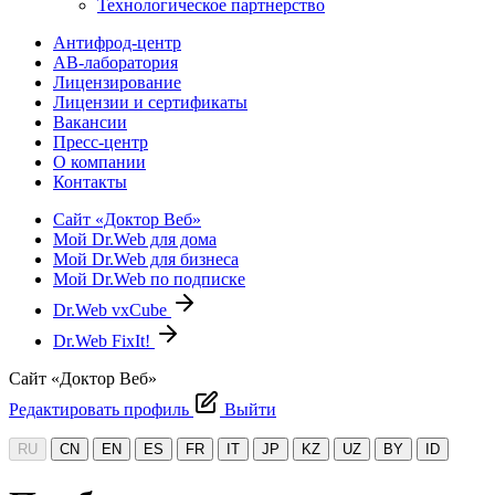
Технологическое партнерство
Антифрод-центр
АВ-лаборатория
Лицензирование
Лицензии и сертификаты
Вакансии
Пресс-центр
О компании
Контакты
Сайт «Доктор Веб»
Мой Dr.Web для дома
Мой Dr.Web для бизнеса
Мой Dr.Web по подписке
Dr.Web vxCube
Dr.Web FixIt!
Сайт «Доктор Веб»
Редактировать профиль
Выйти
RU
CN
EN
ES
FR
IT
JP
KZ
UZ
BY
ID